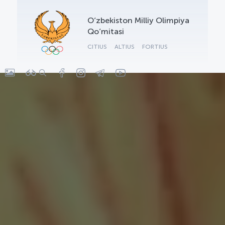
OLYMPCHIK AI - yordamchi
O‘zbekiston Milliy Olimpiya
Onlayn · olympic.uz
Qo‘mitasi
CITIUS
ALTIUS
FORTIUS