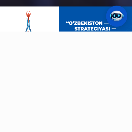
OSIYO O'YINLARI
Aichi-Nagoya-2026
19.09.2026
40
KUN
YOSHLAR OLIMPIADASI