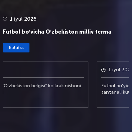
1 iyul 2026
Futbol boʻyicha Oʻzbekiston milliy terma
jamoasi tantanali kutib olindi
Batafsil
1 iyul 2026
Futbol boʻyicha Oʻzbekiston milliy terma jamoasi
tantanali kutib olindi