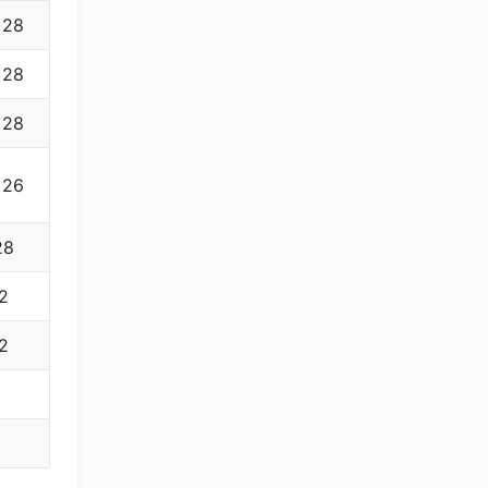
28
28
28
26
28
OLYMPCHIK AI - yordamchi
Onlayn · olympic.uz
2
2