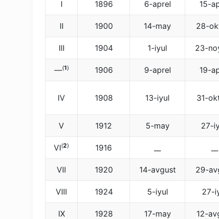
I
1896
6-aprel
15-ap
II
1900
14-may
28-ok
III
1904
1-iyul
23-no
(
1
)
—
1906
9-aprel
19-ap
IV
1908
13-iyul
31-ok
V
1912
5-may
27-i
(
2
)
VI
1916
__
__
VII
1920
14-avgust
29-av
VIII
1924
5-iyul
27-i
IX
1928
17-may
12-av