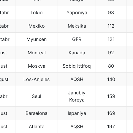
tabr
Tokio
Yaponiya
93
tabr
Mexiko
Meksika
112
tabr
Myunxen
GFR
121
ust
Monreal
Kanada
92
ust
Moskva
Sobiq Ittifoq
80
gust
Los-Anjeles
AQSH
140
Janubiy
abr
Seul
159
Koreya
ust
Barselona
Ispaniya
169
ust
Atlanta
AQSH
197