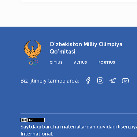
O‘zbekiston Milliy Olimpiya
Qo‘mitasi
CITIUS
ALTIUS
FORTIUS
Biz ijtimoiy tarmoqlarda:
Saytdagi barcha materiallardan quyidagi lisenzi
International
.