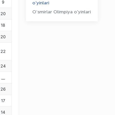
9
o’yinlari
O‘smirlar Olimpiya o'yinlari
20
18
20
22
24
__
26
17
14