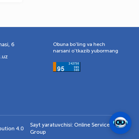
asi, 6
Obuna bo'ling va hech
narsani o'tkazib yubormang
.uz
Sayt yaratuvchisi:
Online Service
ution 4.0
Group