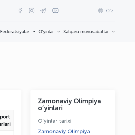
O'z
Federatsiyalar
O'yinlar
Xalqaro munosabatlar
Zamonaviy Olimpiya
o’yinlari
port
O’yinlar tarixi
urlari
Zamonaviy Olimpiya