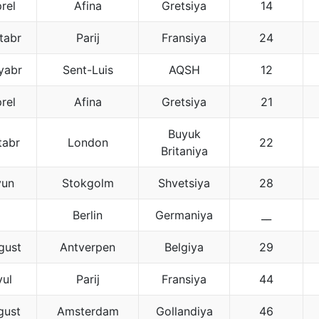
rel
Afina
Gretsiya
14
tabr
Parij
Fransiya
24
yabr
Sent-Luis
AQSH
12
rel
Afina
Gretsiya
21
Buyuk
tabr
London
22
Britaniya
yun
Stokgolm
Shvetsiya
28
Berlin
Germaniya
__
gust
Antverpen
Belgiya
29
yul
Parij
Fransiya
44
gust
Amsterdam
Gollandiya
46