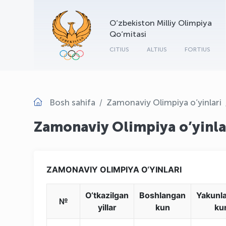
O‘zbekiston Milliy Olimpiya
Qo‘mitasi
CITIUS
ALTIUS
FORTIUS
Bosh sahifa
Zamonaviy Olimpiya o’yinlari
Zamonaviy Olimpiya o’yinla
ZAMONAVIY OLIMPIYA O‘YINLARI
O‘tkazilgan
Boshlangan
Yakunl
№
yillar
kun
ku