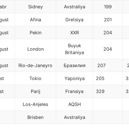
abr
Sidney
Avstraliya
199
gust
Afina
Gretsiya
201
gust
Pekin
XXR
204
Buyuk
gust
London
204
Britaniya
gust
Rio-de-Janeyro
Бразилия
207
st
Tokio
Yaponiya
205
3
st
Parij
Fransiya
329
3
Los-Anjeles
AQSH
Brisben
Avstraliya