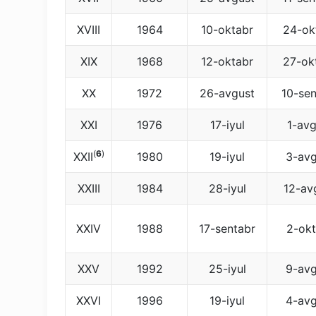
XVIII
1964
10-oktabr
24-ok
XIX
1968
12-oktabr
27-ok
XX
1972
26-avgust
10-sen
XXI
1976
17-iyul
1-avg
(
6
)
XXII
1980
19-iyul
3-avg
XXIII
1984
28-iyul
12-av
XXIV
1988
17-sentabr
2-okt
XXV
1992
25-iyul
9-avg
XXVI
1996
19-iyul
4-avg