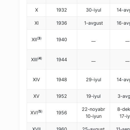
X
1932
30-iyul
14-av
XI
1936
1-avgust
16-av
(
3
)
XII
1940
__
__
(
4
)
XIII
1944
__
__
XIV
1948
29-iyul
14-av
XV
1952
19-iyul
3-avg
22-noyabr
8-dek
(
5
)
XVI
1956
10-iyun
17-i
XVII
1960
25-avgust
11-sen