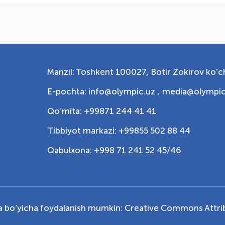
Manzil: Toshkent 100027, Botir Zokirov ko'ch
E-pochta: info@olympic.uz ,
media@olympic
Qo‘mita: +99871 244 41 41
Tibbiyot markazi: +99855 502 88 44
Qabulxona: +998 71 241 52 45/46
ya bo‘yicha foydalanish mumkin:
Creative Commons Attrib