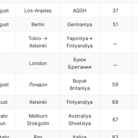
gust
Los-Anjeles
AQSH
37
gust
Berlin
Germaniya
51
Tokio →
Yaponiya→
__
Xelsinki
Finlyandiya
Буюк
London
__
Британия
Buyuk
gust
Лондон
59
Britaniya
ust
Xelsinki
Finlyandiya
69
abr
Melburn
Avstraliya
67
yun
Stokgolm
Shvetsiya
tabr
Rim
Italiya
83