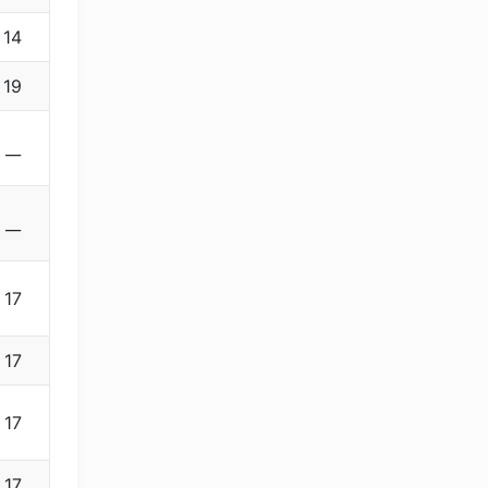
14
19
__
__
17
17
17
17