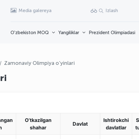
Media galereya
Izlash
O'zbekiston MOQ
Yangiliklar
Prezident Olimpiadasi
Zamonaviy Olimpiya o’yinlari
ri
angan
O‘tkazilgan
Ishtirokchi
S
Davlat
n
shahar
davlatlar
t