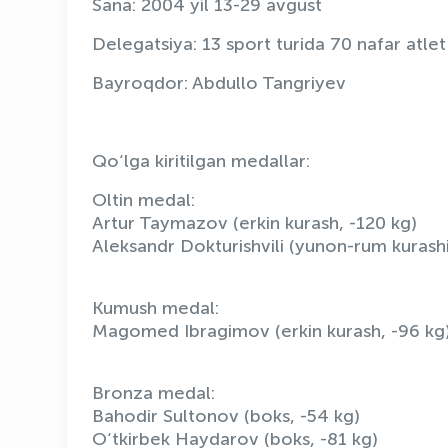
Sana: 2004 yil 13-29 avgust
Delegatsiya: 13 sport turida 70 nafar atlet
Bayroqdor: Abdullo Tangriyev
Qo‘lga kiritilgan medallar:
Oltin medal:
Artur Taymazov (erkin kurash, -120 kg)
Aleksandr Dokturishvili (yunon-rum kurashi
Kumush medal:
Magomed Ibragimov (erkin kurash, -96 kg
Bronza medal:
Bahodir Sultonov (boks, -54 kg)
O‘tkirbek Haydarov (boks, -81 kg)