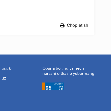
Chop etish
asi, 6
Obuna bo'ling va hech
narsani o'tkazib yubormang
.uz