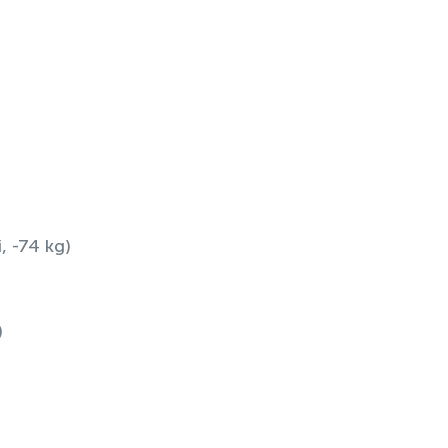
, -74 kg)
)