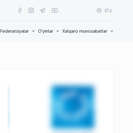
O'z
Federatsiyalar
O'yinlar
Xalqaro munosabatlar