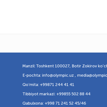
Manzil: Toshkent 100027, Botir Zokirov ko'ch
E-pochta: info@olympic.uz ,
media@olympic
Qo‘mita: +99871 244 41 41
Tibbiyot markazi: +99855 502 88 44
Qabulxona: +998 71 241 52 45/46