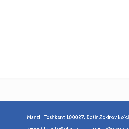
Manzil: Toshkent 100027, Botir Zokirov ko'ch
E-pochta: info@olympic.uz ,
media@olympic