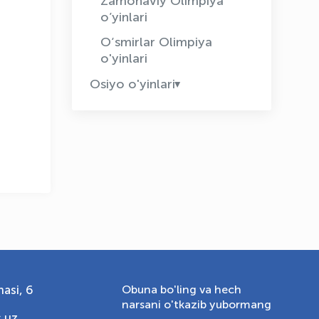
Zamonaviy Olimpiya
o’yinlari
O‘smirlar Olimpiya
OLYMPCHIK AI - yordamchi
o'yinlari
Onlayn · olympic.uz
Osiyo o'yinlari
asi, 6
Obuna bo'ling va hech
narsani o'tkazib yubormang
.uz