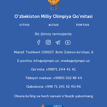
O‘zbekiston Milliy Olimpiya Qo‘mitasi
CITIUS
ALTIUS
FORTIUS
Biz ijtimoiy tarmoqlarda:
Manzil: Toshkent 100027, Botir Zokirov ko'chasi, 6
E-pochta: info@olympic.uz ,
media@olympic.uz
Qo‘mita: +99871 244 41 41
Tibbiyot markazi: +99855 502 88 44
Qabulxona: +998 71 241 52 45/46
Obuna bo'ling va hech narsani o'tkazib yubormang