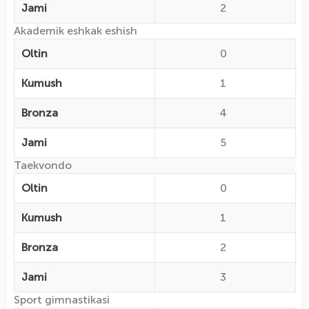
Jami
2
Akademik eshkak eshish
Oltin
0
Kumush
1
Bronza
4
Jami
5
Taekvondo
Oltin
0
Kumush
1
Bronza
2
Jami
3
Sport gimnastikasi