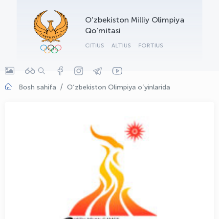
OLYMPCHIK AI - yordamchi
O‘zbekiston Milliy Olimpiya
Onlayn · olympic.uz
Qo‘mitasi
CITIUS
ALTIUS
FORTIUS
Bosh sahifa
O‘zbekiston Olimpiya o‘yinlarida