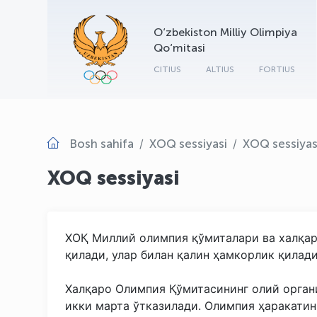
O‘zbekiston Milliy Olimpiya
Qo‘mitasi
CITIUS
ALTIUS
FORTIUS
Bosh sahifa
XOQ sessiyasi
XOQ sessiyas
XOQ sessiyasi
ХОҚ Миллий олимпия қўмиталари ва халқар
қилади, улар билан қалин ҳамкорлик қилади
Халқаро Олимпия Қўмитасининг олий орган
икки марта ўтказилади. Олимпия ҳаракати