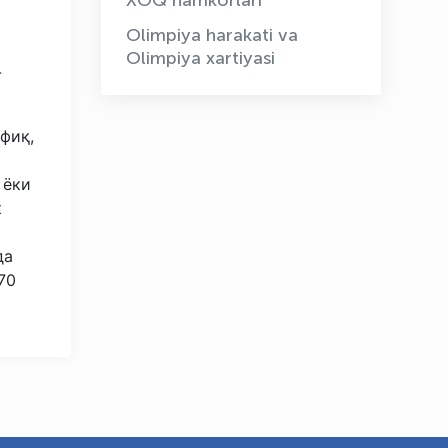
XOQ hamkorlari
Olimpiya harakati va
Olimpiya xartiyasi
-
фиқ,
OLYMPCHIK AI - yordamchi
Onlayn · olympic.uz
 ёки
к
да
70