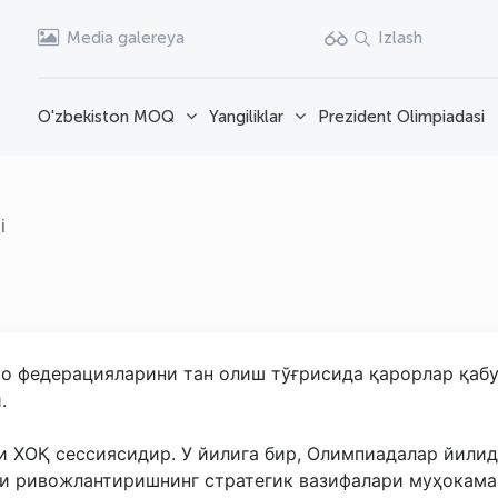
Media galereya
Izlash
O'zbekiston MOQ
Yangiliklar
Prezident Olimpiadasi
i
о федерацияларини тан олиш тўғрисида қарорлар қабу
.
и ХОҚ сессиясидир. У йилига бир, Олимпиадалар йили
ни ривожлантиришнинг стратегик вазифалари муҳокама