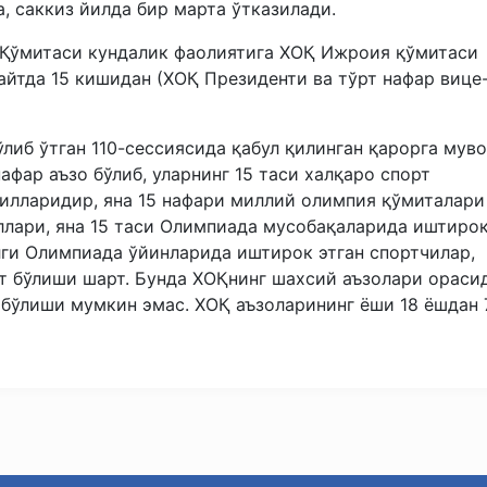
а, саккиз йилда бир марта ўтказилади.
 Қўмитаси кундалик фаолиятига ХОҚ Ижроия қўмитаси
айтда 15 кишидан (ХОҚ Президенти ва тўрт нафар вице
ўлиб ўтган 110-сессиясида қабул қилинган қарорга муво
фар аъзо бўлиб, уларнинг 15 таси халқаро спорт
илларидир, яна 15 нафари миллий олимпия қўмиталари
ллари, яна 15 таси Олимпиада мусобақаларида иштиро
алги Олимпиада ўйинларида иштирок этган спортчилар,
т бўлиши шарт. Бунда ХОҚнинг шахсий аъзолари ораси
 бўлиши мумкин эмас. ХОҚ аъзоларининг ёши 18 ёшдан 