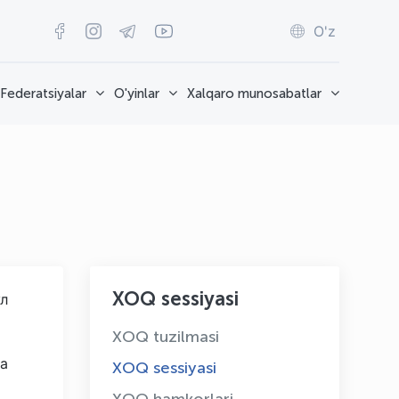
O'z
Federatsiyalar
O'yinlar
Xalqaro munosabatlar
XOQ sessiyasi
л
XOQ tuzilmasi
да
XOQ sessiyasi