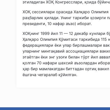
этиладиган ХОҚ Конгресслари, қоида бўйич
ХОҚ сессиялари орасида Халқаро Олимпия
раҳбарлик қилади. Унинг таркиби ҳозирги п
президенти, 10 нафар аъзо) иборат.
ХОҚнинг 1999 йил 11 — 12 декабр кунлари б
Ҳалқаро Олимпия Қўмитаси таркибида 115 на
федерациялари ёки улар бирлашмалари вак
уларнинг минтақавий ассоциациялари ваки
этаётган ёки энг узоғи билан тўрт йил авв
қолган 70 нафари шахсий аъзолардан ибора
ҳар бир мамлакатдан биттадан ортиқ вакил
ёшгача чегаралаб қўйилган.