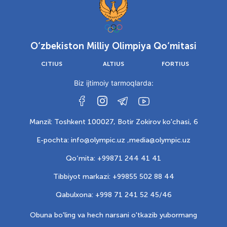
O‘zbekiston Milliy Olimpiya Qo‘mitasi
CITIUS
ALTIUS
FORTIUS
Biz ijtimoiy tarmoqlarda:
Manzil: Toshkent 100027, Botir Zokirov ko'chasi, 6
E-pochta: info@olympic.uz ,
media@olympic.uz
Qo‘mita: +99871 244 41 41
Tibbiyot markazi: +99855 502 88 44
Qabulxona: +998 71 241 52 45/46
Obuna bo'ling va hech narsani o'tkazib yubormang