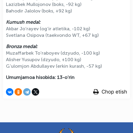
Lazizbek Mullojonov (boks, -92 kg)
Bahodir Jalolov (boks, +92 kg)
Kumush medal:
Akbar Jo‘rayev (og‘ir atletika, -102 kg)
Svetlana Osipova (taekvondo WT, +67 kg)
Bronza medal:
Muzaffarbek To‘raboyev (dzyudo, -100 kg)
Alisher Yusupov (dzyudo, +100 kg)
G‘ulomjon Abdullayev (erkin kurash, -57 kg)
Umumjamoa hisobida: 13-o‘rin
Chop etish