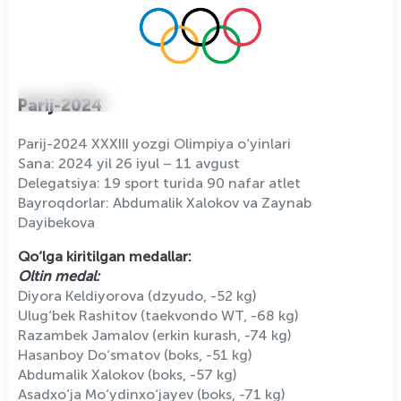
Parij-2024
Parij-2024 XXXIII yozgi Olimpiya o‘yinlari
Sana: 2024 yil 26 iyul – 11 avgust
Delegatsiya: 19 sport turida 90 nafar atlet
Bayroqdorlar: Abdumalik Xalokov va Zaynab
Dayibekova
Qo‘lga kiritilgan medallar:
Oltin medal:
Diyora Keldiyorova (dzyudo, -52 kg)
Ulug‘bek Rashitov (taekvondo WT, -68 kg)
Razambek Jamalov (erkin kurash, -74 kg)
Hasanboy Do‘smatov (boks, -51 kg)
Abdumalik Xalokov (boks, -57 kg)
Asadxo‘ja Mo‘ydinxo‘jayev (boks, -71 kg)