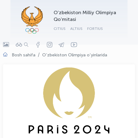
OLYMPCHIK AI - yordamchi
O‘zbekiston Milliy Olimpiya
Onlayn · olympic.uz
Qo‘mitasi
CITIUS
ALTIUS
FORTIUS
Bosh sahifa
O‘zbekiston Olimpiya o‘yinlarida