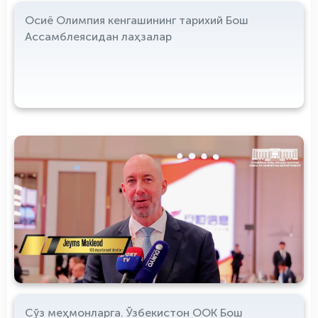
Осиё Олимпия кенгашининг тарихий Бош
Ассамблеясидан лаҳзалар
Сўз меҳмонларга. Ўзбекистон ООК Бош