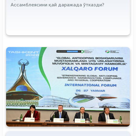
Ассамблеясини қай даражада ўтказди?