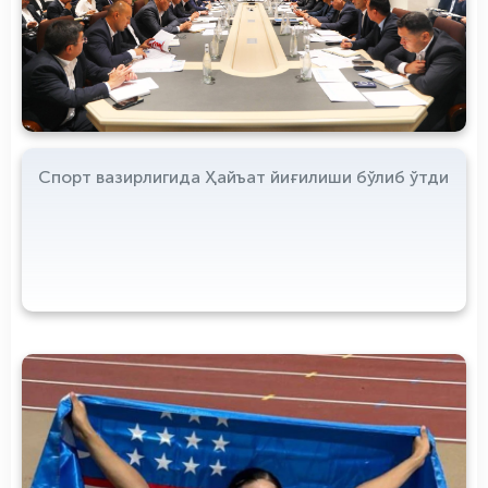
Спорт вазирлигида Ҳайъат йиғилиши бўлиб ўтди