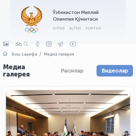
OLYMPCHIK AI - yordamchi
Ўзбекистон Миллий
Онлайн · olympic.uz
Олимпия Қўмитаси
CITIUS
ALTIUS
FORTIUS
Бош саҳифа
Медиа галерея
Медиа
Расмлар
Видеолар
галерея