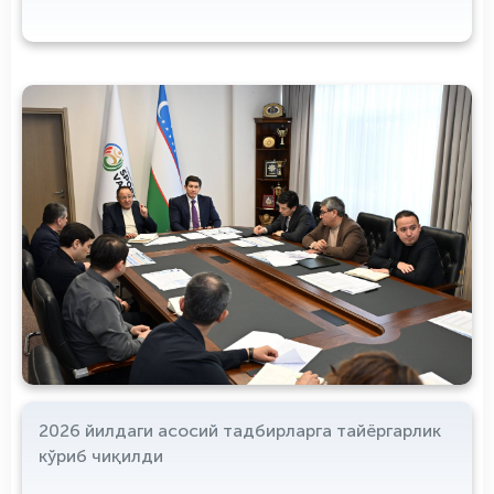
2026 йилдаги асосий тадбирларга тайёргарлик
кўриб чиқилди