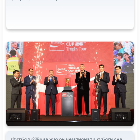
Футбол бўйича жаҳон чемпионати кубоги яна