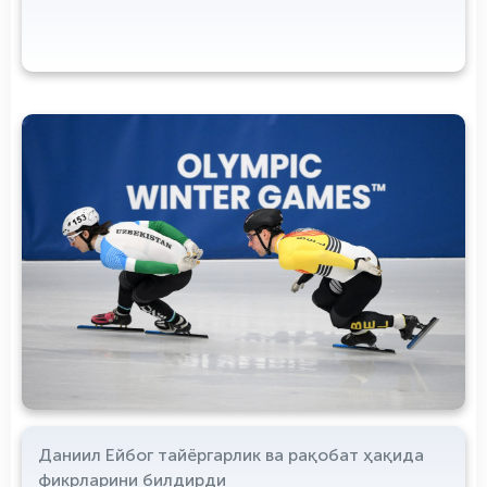
Даниил Ейбог тайёргарлик ва рақобат ҳақида
фикрларини билдирди