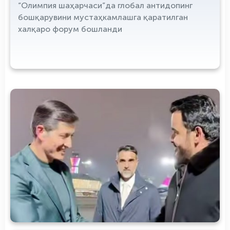
“Олимпия шаҳарчаси”да глобал антидопинг
бошқарувини мустаҳкамлашга қаратилган
халқаро форум бошланди