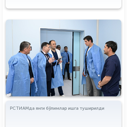
РСТИАМда янги бўлимлар ишга туширилди