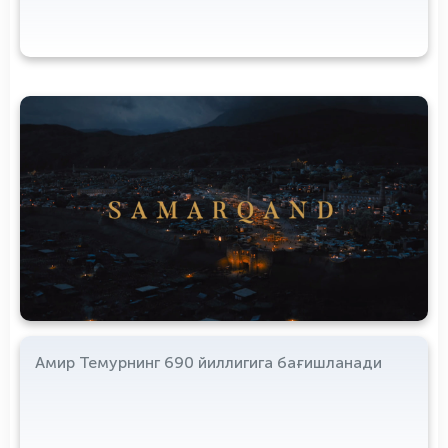
Амир Темурнинг 690 йиллигига бағишланади