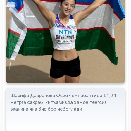
Шарифа Давронова Осиё чемпиоантида 14,24
метрга сакраб, қитъамизда ҳамон тенгсиз
эканини яна бир бор исботлади