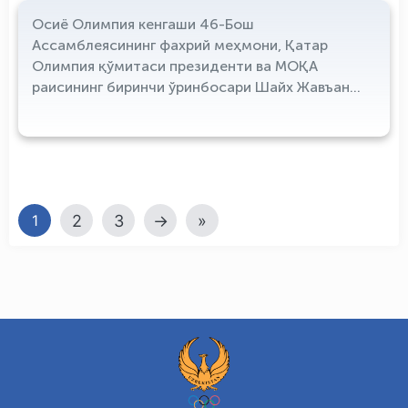
Осиё Олимпия кенгаши 46-Бош
Ассамблеясининг фахрий меҳмони, Қатар
Олимпия қўмитаси президенти ва МОҚА
раисининг биринчи ўринбосари Шайх Жавъан
бин Ҳамад Ол Соний Тошкентга ташриф
буюрди
2
3
→
»
1