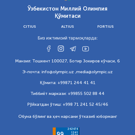
Ўзбекистон Миллий Олимпия
Қўмитаси
CITIUS
ALTIUS
FORTIUS
Биз ижтимоий тармоқларда:
Манзил: Тошкент 100027, Ботир Зокиров кўчаси, 6
Э-почта: info@olympic.uz ,
media@olympic.uz
Қўмита: +99871 244 41 41
Тиббиёт маркази: +99855 502 88 44
Рўйхатдан ўтиш: +998 71 241 52 45/46
Обуна бўлинг ва ҳеч нарсани ўтказиб юборманг