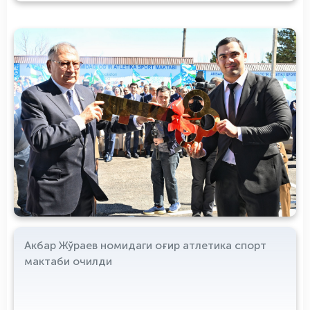
Акбар Жўраев номидаги оғир атлетика спорт
мактаби очилди