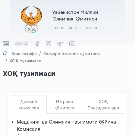
OLYMPCHIK AI - yordamchi
Ўзбекистон Миллий
Онлайн · olympic.uz
Олимпия Қўмитаси
CITIUS
ALTIUS
FORTIUS
Бош саҳифа
Халқаро олимпия қўмитаси
ХОҚ тузилмаси
ХОҚ тузилмаси
Доимий
Ижроия
ХОҚ
комиссия
қўмитаси
Президентлари
Маданият ва Олимпия таълимоти бўйича
Комиссия.