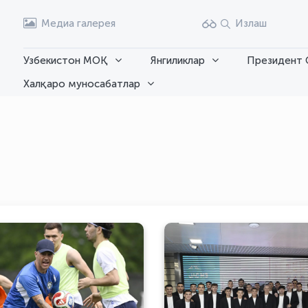
Медиа галерея
Излаш
Узбекистон МОҚ
Янгиликлар
Президент 
Халқаро муносабатлар
тбол бўйича Ўзбекистон
Футбол бўйича Ўзбеки
миллий терма жамоаси
миллий терма жам