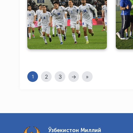
Фу
Венесуэлага қарши ўйиндан
мил
суратлар
2
3
→
»
1
Ўзбекистон Миллий