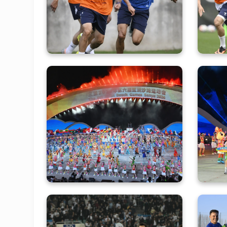
Атланта шаҳридаги
базасига қайтиб келди ва
Португалияга қарши
тайёргарликни давом
эттирмоқда
Тантанали очилиш
С
маросимидан ёрқин
суратлар