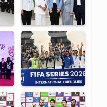
тида
Петра Сёрлинг бугун ўзбек
ҚШга
спортининг тарихи,
етди
ҳозирда атлетларимизга
яратилган шароитлар,
соҳада яратилган
инфратузилма билан
яқиндан танишди.
йича
Ўз гуруҳида ғалаба
аҳон
қозонган йигитларимиз
идан
совринни қабул қилиб
илот
олишди
хсус
лди.