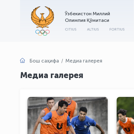
Ўзбекистон Миллий
Олимпия Қўмитаси
CITIUS
ALTIUS
FORTIUS
Бош саҳифа
Медиа галерея
Медиа галерея
Футбол бўйича Ўзбекистон
Фу
миллий терма жамоаси