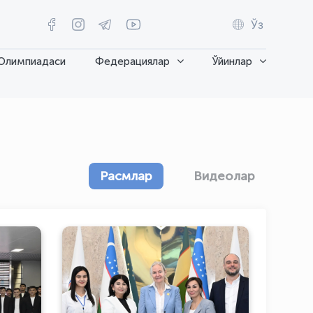
Ўз
Олимпиадаси
Федерациялар
Ўйинлар
Расмлар
Видеолар
стон
Халқаро стол тенниси
оаси
федерацияси Президенти