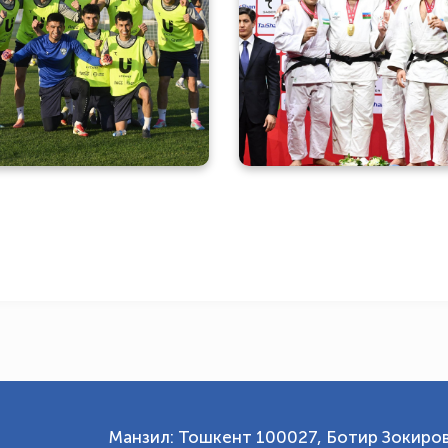
тбол бўйича Ўзбекистон
Дзюдо бўйича Тош
лий терма жамоаси FIFA
“Катта дубу
Series турнирига
турнирининг сўнгги
тайёргарлик кўрмоқда
тақдирлаш маросим
сурат
Манзил: Тошкент 100027, Ботир Зокиров