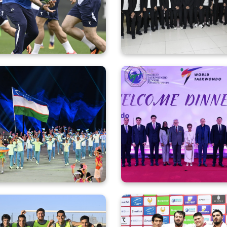
Нью-Йоркда
жаҳон чемпиона
машғулотларни бошлади
иштирок этиш учун А
жўнаб к
Ўзбекистон делегацияси
Таэквондо WТ бў
анья-2026 VI Осиё соҳил
ёшлар ўртасидаги ж
ўйинларининг тантанали
чемпионати олд
очилиш маросимида
халқаро ташк
вакиллари учун ма
тадбир ташкил эти