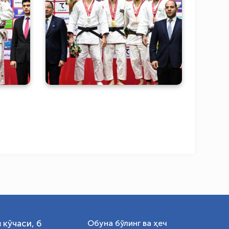
кент
Бугун терма жамоамиз
лға”
ҳисобига 1 та кумуш ва 2 та
 кун
бронза медаллари қўшиб
идан
қўйилди. Ғолиб ва
OLYMPCHIK AI - yordamchi
лар:
совриндорларни
Онлайн · olympic.uz
тақдирлаш маросимидан
фотогалерея:
 кўчаси, 6
Обуна бўлинг ва ҳеч