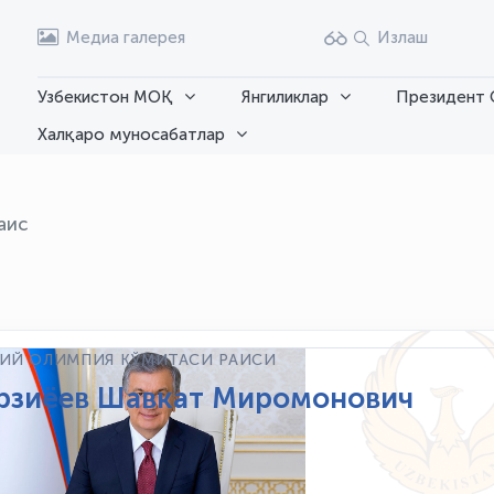
Медиа галерея
Излаш
Узбекистон МОҚ
Янгиликлар
Президент 
Халқаро муносабатлар
аис
ИЙ ОЛИМПИЯ ҚЎМИТАСИ РАИСИ
рзиёев Шавкат Миромонович