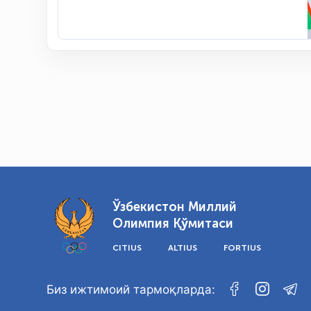
Ўзбекистон Миллий
Олимпия Қўмитаси
CITIUS
ALTIUS
FORTIUS
Биз ижтимоий тармоқларда: