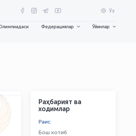
Ўз
Олимпиадаси
Федерациялар
Ўйинлар
Раҳбарият ва
ходимлар
OLYMPCHIK AI - yordamchi
Раис
Онлайн · olympic.uz
Бош котиб