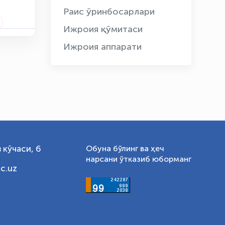
Раис ўринбосарлари
Ижроия қўмитаси
Ижроия аппарати
 кўчаси, 6
Обуна бўлинг ва ҳеч
нарсани ўтказиб юборманг
c.uz