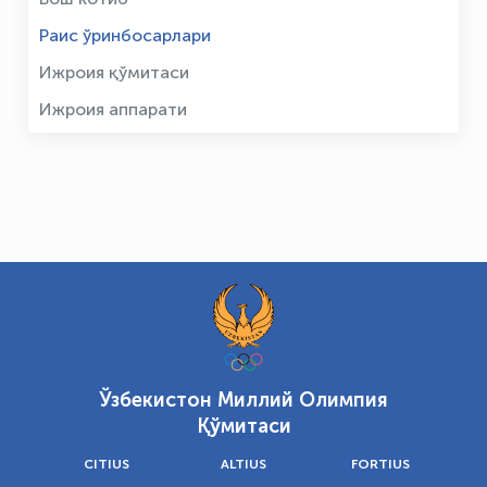
Раис ўринбосарлари
Ижроия қўмитаси
Ижроия аппарати
Ўзбекистон Миллий Олимпия
Қўмитаси
CITIUS
ALTIUS
FORTIUS