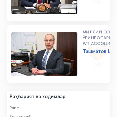
МИЛЛИЙ ОЛИМ
ЎРИНБОСАРИ, 
WТ АССОЦИАЦ
Ташматов Шер
Раҳбарият ва ходимлар
Раис
Бош котиб