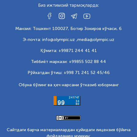
Биз ижтимоий тармоқларда:
Манзил: Тошкент 100027, Ботир Зокиров кўчаси, 6
Э-почта: info@olympic.uz ,
media@olympic.uz
Қўмита: +99871 244 41 41
Тиббиёт маркази: +99855 502 88 44
Рўйхатдан ўтиш: +998 71 241 52 45/46
Обуна бўлинг ва ҳеч нарсани ўтказиб юборманг
Сайтдаги барча материаллардан қуйидаги лицензия бўйича
фойдаланиш мумкин: