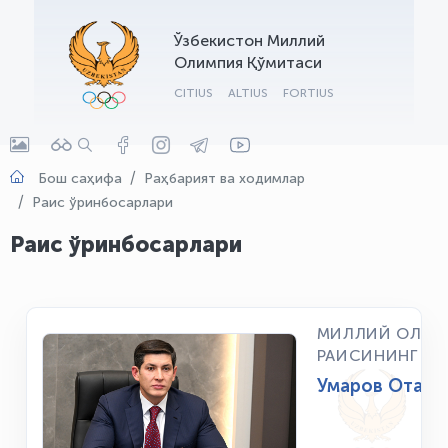
OLYMPCHIK AI - yordamchi
Ўзбекистон Миллий
Онлайн · olympic.uz
Олимпия Қўмитаси
CITIUS
ALTIUS
FORTIUS
Бош саҳифа
Раҳбарият ва ходимлар
Раис ўринбосарлари
Раис ўринбосарлари
МИЛЛИЙ ОЛИМ
РАИСИНИНГ БИ
Умаров Отабе