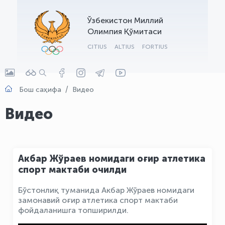
OLYMPCHIK AI - yordamchi
Ўзбекистон Миллий
Онлайн · olympic.uz
Олимпия Қўмитаси
CITIUS
ALTIUS
FORTIUS
Бош саҳифа
Видео
Видео
Акбар Жўраев номидаги оғир атлетика
спорт мактаби очилди
Бўстонлиқ туманида Акбар Жўраев номидаги
замонавий оғир атлетика спорт мактаби
фойдаланишга топширилди.