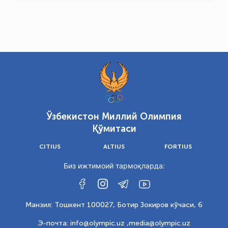
Ўзбекистон Миллий Олимпия
Қўмитаси
CITIUS
ALTIUS
FORTIUS
Биз ижтимоий тармоқларда:
Манзил: Тошкент 100027, Ботир Зокиров кўчаси, 6
Э-почта: info@olympic.uz ,
media@olympic.uz