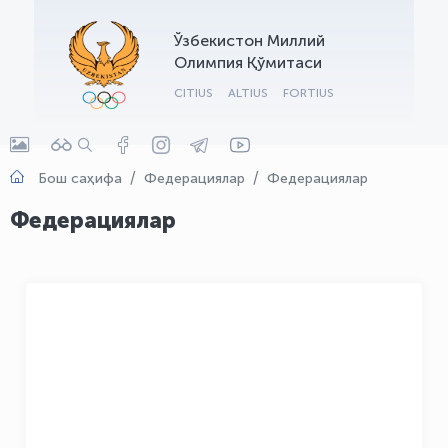
OLYMPCHIK AI - yordamchi
Ўзбекистон Миллий
Онлайн · olympic.uz
Олимпия Қўмитаси
CITIUS
ALTIUS
FORTIUS
Бош саҳифа
Федерациялар
Федерациялар
Федерациялар