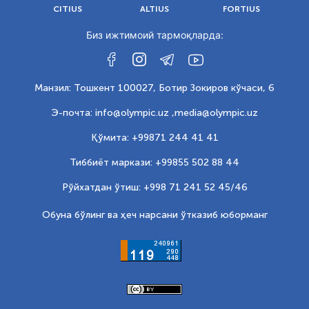
CITIUS
ALTIUS
FORTIUS
Биз ижтимоий тармоқларда:
Манзил: Тошкент 100027, Ботир Зокиров кўчаси, 6
Э-почта: info@olympic.uz ,
media@olympic.uz
Қўмита: +99871 244 41 41
Тиббиёт маркази: +99855 502 88 44
Рўйхатдан ўтиш: +998 71 241 52 45/46
Обуна бўлинг ва ҳеч нарсани ўтказиб юборманг