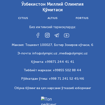
Ўзбекистон Миллий Олимпия
Қўмитаси
CITIUS
ALTIUS
FORTIUS
Биз ижтимоий тармоқларда:
Манзил: Тошкент 100027, Ботир Зокиров кўчаси, 6
Э-почта: info@olympic.uz ,
media@olympic.uz
Қўмита: +99871 244 41 41
Тиббиёт маркази: +99855 502 88 44
Рўйхатдан ўтиш: +998 71 241 52 45/46
Обуна бўлинг ва ҳеч нарсани ўтказиб юборманг