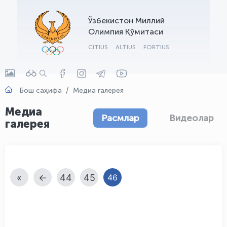
OLYMPCHIK AI - yordamchi
Ўзбекистон Миллий
Онлайн · olympic.uz
Олимпия Қўмитаси
CITIUS
ALTIUS
FORTIUS
Бош саҳифа
Медиа галерея
Медиа
Расмлар
Видеолар
галерея
«
←
44
45
46