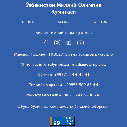
Ўзбекистон Миллий Олимпия
Қўмитаси
CITIUS
ALTIUS
FORTIUS
Биз ижтимоий тармоқларда:
Манзил: Тошкент 100027, Ботир Зокиров кўчаси, 6
Э-почта: info@olympic.uz ,
media@olympic.uz
Қўмита: +99871 244 41 41
Тиббиёт маркази: +99855 502 88 44
Рўйхатдан ўтиш: +998 71 241 52 45/46
Обуна бўлинг ва ҳеч нарсани ўтказиб юборманг