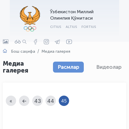
OLYMPCHIK AI - yordamchi
Ўзбекистон Миллий
Онлайн · olympic.uz
Олимпия Қўмитаси
CITIUS
ALTIUS
FORTIUS
Бош саҳифа
Медиа галерея
Медиа
Расмлар
Видеолар
галерея
«
←
43
44
45