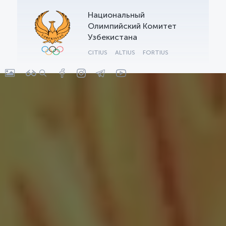
Национальный
OLYMPCHIK AI - yordamchi
Олимпийский Комитет
Онлайн · olympic.uz
Узбекистана
CITIUS
ALTIUS
FORTIUS