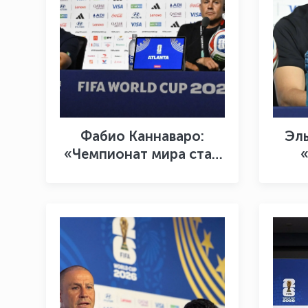
Фабио Каннаваро:
Эл
«Чемпионат мира стал
большим опытом как
для меня, так и для
орга
футболистов»
до