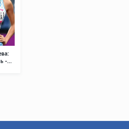
OLYMPCHIK AI - yordamchi
Онлайн · olympic.uz
ва:
ь -
ть на
а"