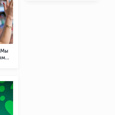
«Мы
ым
том»