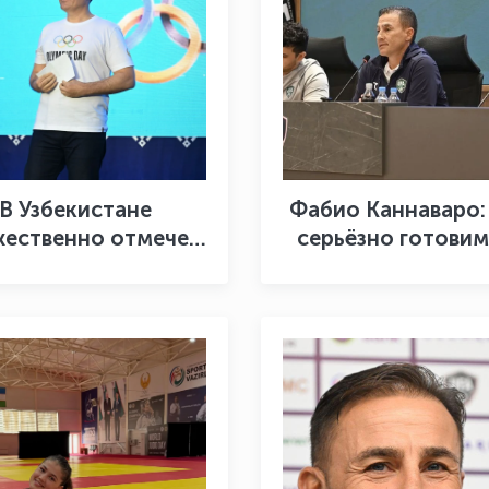
В Узбекистане
Фабио Каннаваро:
ественно отмечен
серьёзно готовим
еждународный
чемпионату ми
импийский день