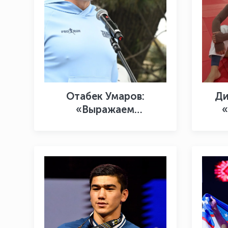
Отабек Умаров:
Ди
«Выражаем
«
благодарность всем,
б
кто принял участие в
VIII Ташкентском
международном
марафоне и внёс вклад
в его проведение на
высоком уровне»