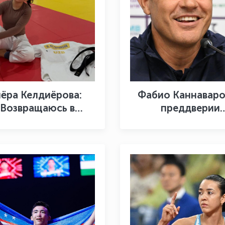
ёра Келдиёрова:
Фабио Каннаваро
Возвращаюсь в
преддверии
ольшой спорт»
чемпионата мира 
каждая игра»