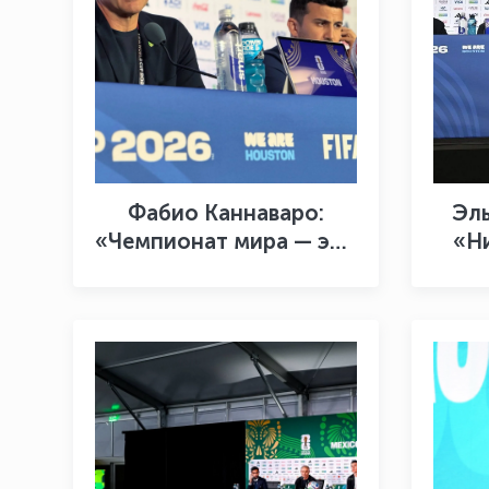
Фабио Каннаваро:
Эл
«Чемпионат мира — это
«Н
опыт для нас»