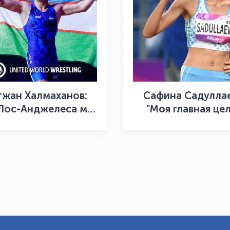
тжан Халмаханов:
Сафина Садуллае
Лос-Анджелеса мы
"Моя главная цел
рнёмся с золотой
достойно выступи
медалью»
чемпионате мир