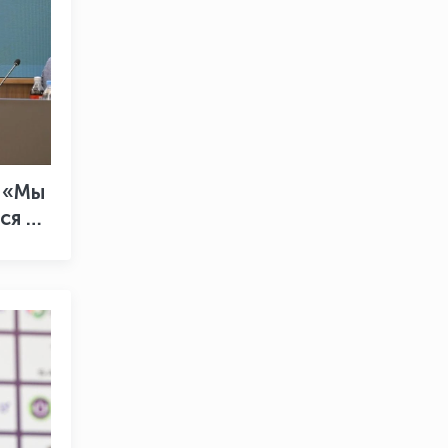
 «Мы
ся к
ра»