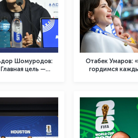
ьдор Шомуродов:
Отабек Умаров: 
«Главная цель —
гордимся кажд
показать
нашим футболис
низованную игру и
биться победы»