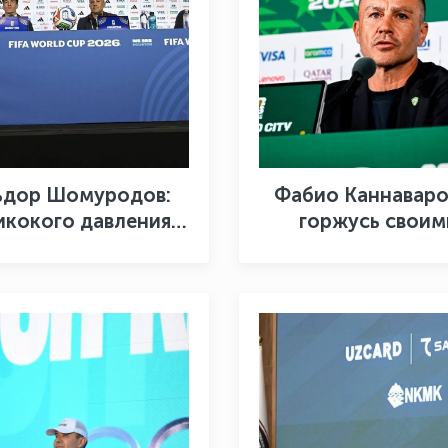
ьдор Шомуродов:
Фабио Каннаваро
икокого давления
горжусь своим
нет»
футболистами