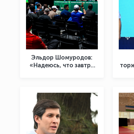
Эльдор Шомуродов:
«Надеюсь, что завтра
торж
нам удастся добиться
М
хорошего результата»
Ол