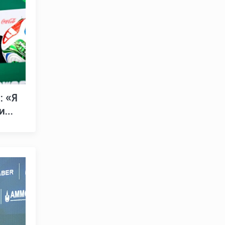
: «Я
и
»