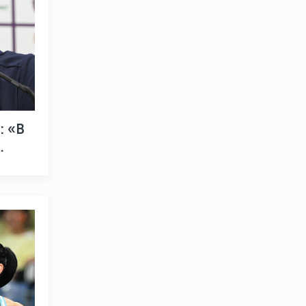
: «В
важна