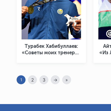
Турабек Хабибуллаев:
Ай
«Советы моих тренеров
«Из 
привели меня к золотой
ве
медали»
2
3
→
»
1