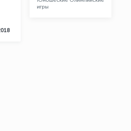
Юношеские Олимпийские
игры
2018
OLYMPCHIK AI - yordamchi
Онлайн · olympic.uz