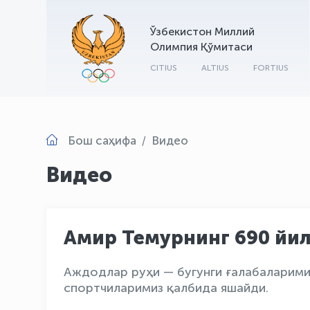
Ўзбекистон Миллий
Олимпия Қўмитаси
CITIUS
ALTIUS
FORTIUS
Бош саҳифа
Видео
Видео
Амир Темурнинг 690 йи
Аждодлар руҳи — бугунги ғалабаларими
спортчиларимиз қалбида яшайди.