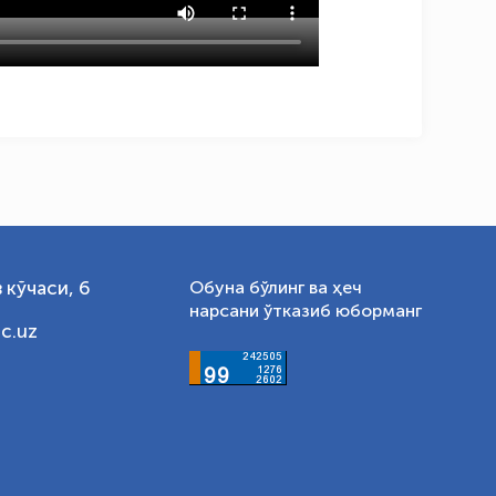
 кўчаси, 6
Обуна бўлинг ва ҳеч
нарсани ўтказиб юборманг
c.uz