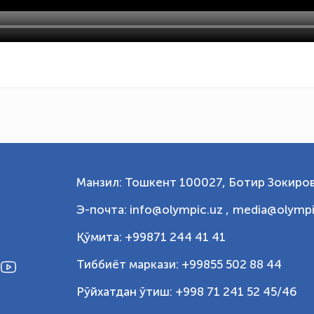
Манзил: Тошкент 100027, Ботир Зокиров
Э-почта: info@olympic.uz ,
media@olympi
Қўмита: +99871 244 41 41
Тиббиёт маркази: +99855 502 88 44
Рўйхатдан ўтиш: +998 71 241 52 45/46