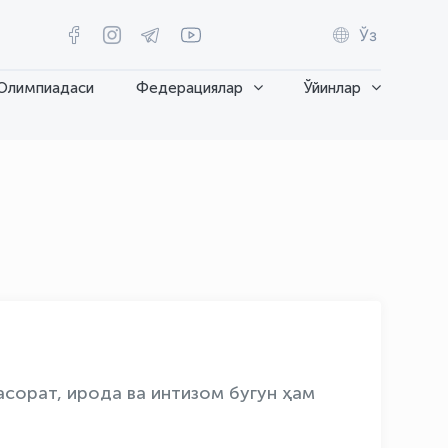
Ўз
Олимпиадаси
Федерациялар
Ўйинлар
сорат, ирода ва интизом бугун ҳам