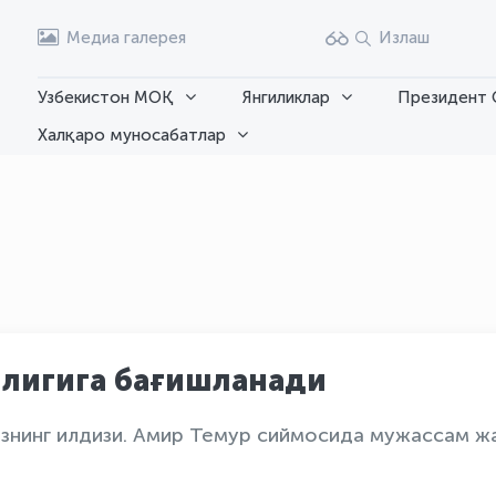
Медиа галерея
Излаш
Узбекистон МОҚ
Янгиликлар
Президент 
Халқаро муносабатлар
ллигига бағишланади
знинг илдизи. Амир Темур сиймосида мужассам жа