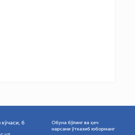
OLYMPCHIK AI - yordamchi
Онлайн · olympic.uz
 кўчаси, 6
Обуна бўлинг ва ҳеч
нарсани ўтказиб юборманг
c.uz