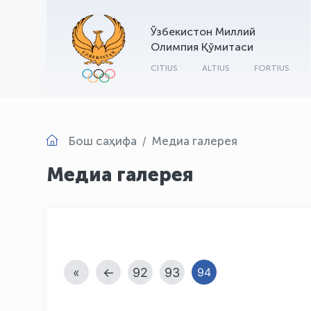
Ўзбекистон Миллий
Олимпия Қўмитаси
CITIUS
ALTIUS
FORTIUS
Бош саҳифа
Медиа галерея
Медиа галерея
«
←
92
93
94