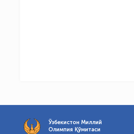
Ўзбекистон Миллий
Олимпия Қўмитаси