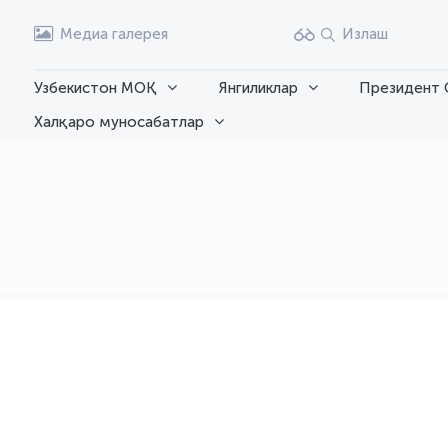
Медиа галерея
Излаш
Узбекистон МОҚ
Янгиликлар
Президент 
Халқаро муносабатлар