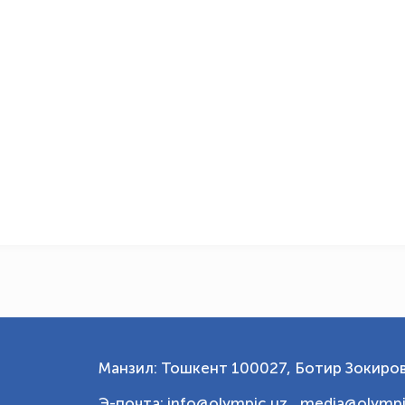
Манзил: Тошкент 100027, Ботир Зокиров
Э-почта: info@olympic.uz ,
media@olympi