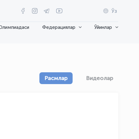
Ўз
Олимпиадаси
Федерациялар
Ўйинлар
Расмлар
Видеолар