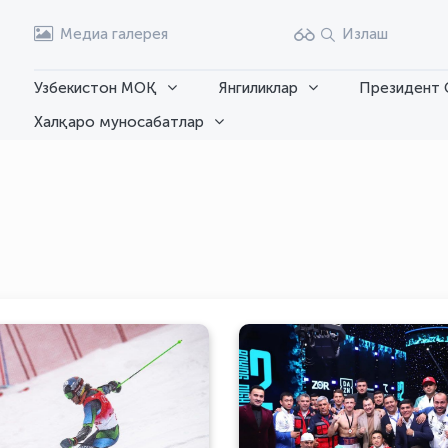
Медиа галерея
Излаш
Узбекистон МОҚ
Янгиликлар
Президент 
Халқаро муносабатлар
Комилжон Тўхтаевнинг
Унутилмас 
иккинчи старти