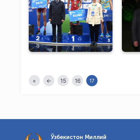
Триатлон бўйича Осиё
кубогининг ғолиблари
пр
аниқланди
«
←
15
16
17
Ўзбекистон Миллий