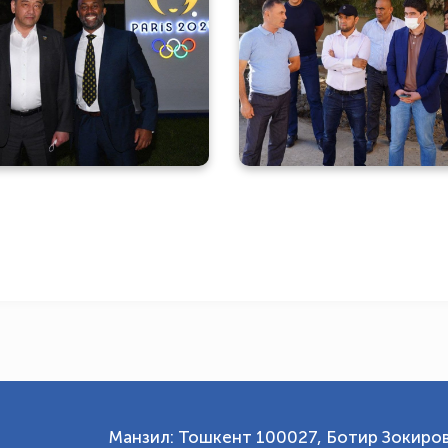
Халқаро аралаш жанг
Азизжон Камилов Бухо
санъати федерацияси
мураббийлар б
езиденти МОҚга ташриф
учра
буюрди
Манзил: Тошкент 100027, Ботир Зокиров