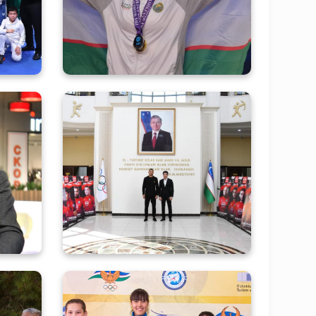
тлар
иштирокидан суратлар
йича
“MURADOV PROFESSIONAL
стон
LEAGUE» фаолиятидаги илк
илиш
матбуот анжуманидан
арда
фотогалерея