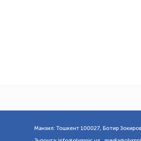
Манзил: Тошкент 100027, Ботир Зокиров
Э-почта: info@olympic.uz ,
media@olympi