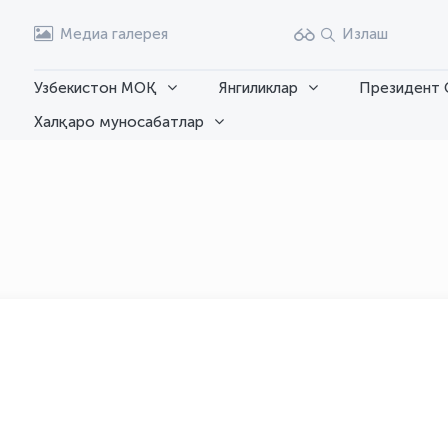
Медиа галерея
Излаш
Узбекистон МОҚ
Янгиликлар
Президент 
Халқаро муносабатлар