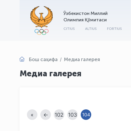
Ўзбекистон Миллий
Олимпия Қўмитаси
CITIUS
ALTIUS
FORTIUS
Бош саҳифа
Медиа галерея
Медиа галерея
«
←
102
103
104