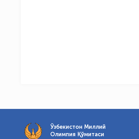
Ўзбекистон Миллий
Олимпия Қўмитаси