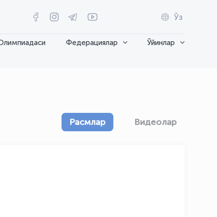
Ўз
Олимпиадаси
Федерациялар
Ўйинлар
Расмлар
Видеолар