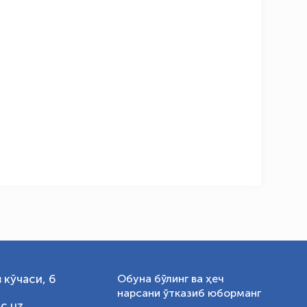
OLYMPCHIK AI - yordamchi
Онлайн · olympic.uz
 кўчаси, 6
Обуна бўлинг ва ҳеч
нарсани ўтказиб юборманг
c.uz