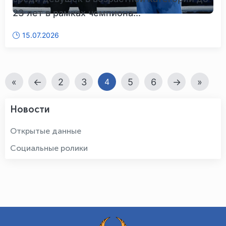
23 лет в рамках чемпиона...
15.07.2026
«
←
2
3
5
6
→
»
4
Новости
Открытые данные
Социальные ролики