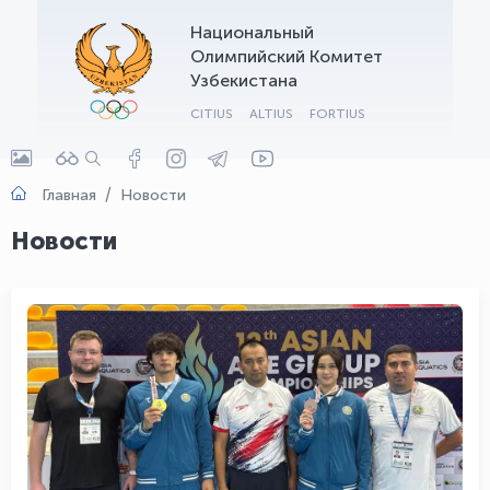
Национальный
OLYMPCHIK AI - yordamchi
Олимпийский Комитет
Онлайн · olympic.uz
Узбекистана
CITIUS
ALTIUS
FORTIUS
Главная
Новости
Новости