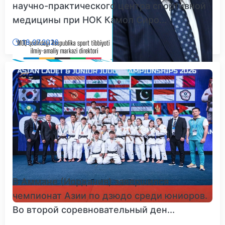
научно-практического центра спортивной
медицины при НОК Камол Сиро...
18.07.2026
В Аммане (Иордания) завершился
чемпионат Азии по дзюдо среди юниоров.
Во второй соревновательный ден...