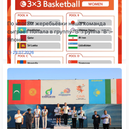
По итогам жеребьёвки наша команда
сыграет попала в группу "B":Группа "B":–
Япони...
29.07.2026