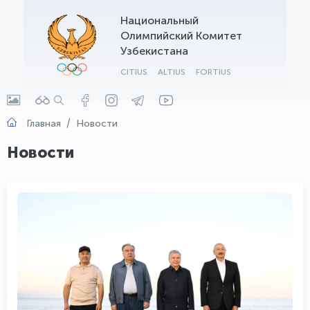
Национальный
OLYMPCHIK AI - yordamchi
Олимпийский Комитет
Онлайн · olympic.uz
Узбекистана
CITIUS
ALTIUS
FORTIUS
Главная
Новости
Новости