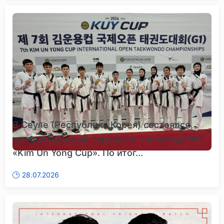
В Сеуле (Республика Корея) состоялся
международный турнир по таэквондо WT
«Kim Un Yong Cup». По итог...
28.07.2026