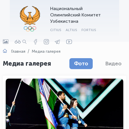
Национальный
OLYMPCHIK AI - yordamchi
Олимпийский Комитет
Онлайн · olympic.uz
Узбекистана
CITIUS
ALTIUS
FORTIUS
Главная
Медиа галерея
Медиа галерея
Фото
Видео