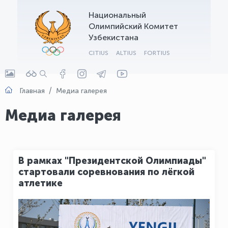
Национальный
OLYMPCHIK AI - yordamchi
Олимпийский Комитет
Онлайн · olympic.uz
Узбекистана
CITIUS
ALTIUS
FORTIUS
Главная
Медиа галерея
Медиа галерея
В рамках "Президентской Олимпиады"
стартовали соревнования по лёгкой
атлетике