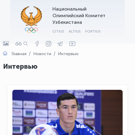
Национальный
OLYMPCHIK AI - yordamchi
Олимпийский Комитет
Онлайн · olympic.uz
Узбекистана
CITIUS
ALTIUS
FORTIUS
Главная
Новости
Интервью
Интервью