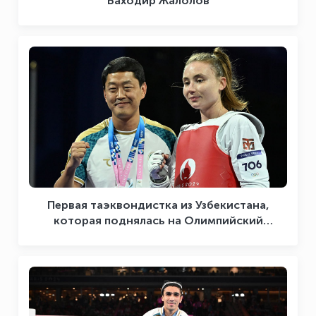
Баходир Жалолов
Первая таэквондистка из Узбекистана,
которая поднялась на Олимпийский
пьедестал Светлана Осипова, поделилась
впечатлениями