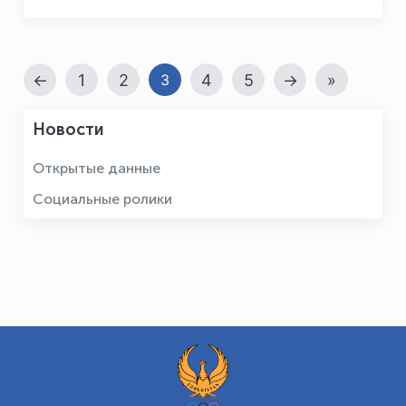
новую главу в истории узбекского спорта"
←
1
2
4
5
→
»
3
Новости
Открытые данные
Социальные ролики