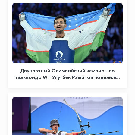
Двукратный Олимпийский чемпион по
таэквондо WT Улугбек Рашитов поделился
впечатлениями сразу после исторического
поединка