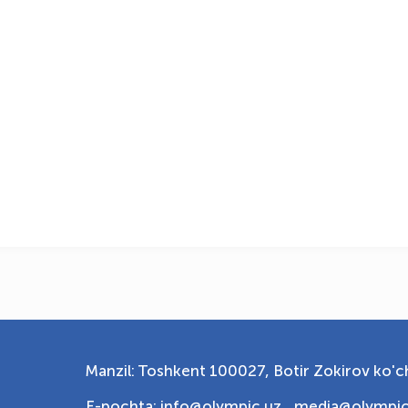
Manzil: Toshkent 100027, Botir Zokirov ko'ch
E-pochta: info@olympic.uz ,
media@olympic