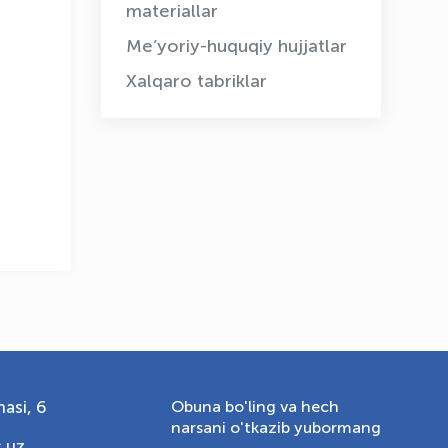
materiallar
Me’yoriy-huquqiy hujjatlar
OLYMPCHIK AI - yordamchi
Xalqaro tabriklar
Onlayn · olympic.uz
asi, 6
Obuna bo'ling va hech
narsani o'tkazib yubormang
.uz