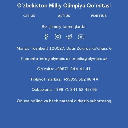
O‘zbekiston Milliy Olimpiya Qo‘mitasi
CITIUS
ALTIUS
FORTIUS
Biz ijtimoiy tarmoqlarda:
Manzil: Toshkent 100027, Botir Zokirov ko'chasi, 6
E-pochta: info@olympic.uz ,
media@olympic.uz
Qo‘mita: +99871 244 41 41
Tibbiyot markazi: +99855 502 88 44
Qabulxona: +998 71 241 52 45/46
Obuna bo'ling va hech narsani o'tkazib yubormang