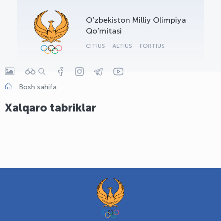
OLYMPCHIK AI - yordamchi
O‘zbekiston Milliy Olimpiya
Onlayn · olympic.uz
Qo‘mitasi
CITIUS
ALTIUS
FORTIUS
Bosh sahifa
Xalqaro tabriklar