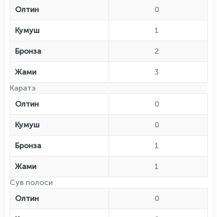
Олтин
0
Кумуш
1
Бронза
2
Жами
3
Каратэ
Олтин
0
Кумуш
0
Бронза
1
Жами
1
Сув полоси
Олтин
0