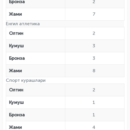
Бронза
2
Жами
7
Енгил атлетика
Олтин
2
Кумуш
3
Бронза
3
Жами
8
Спорт курашлари
Олтин
2
Кумуш
1
Бронза
1
Жами
4