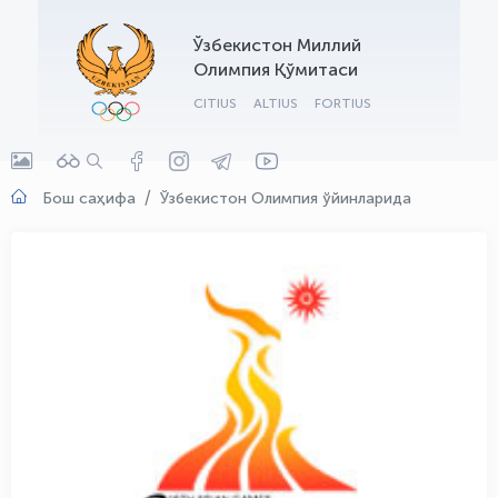
OLYMPCHIK AI - yordamchi
Ўзбекистон Миллий
Онлайн · olympic.uz
Олимпия Қўмитаси
CITIUS
ALTIUS
FORTIUS
Бош саҳифа
Ўзбекистон Олимпия ўйинларида