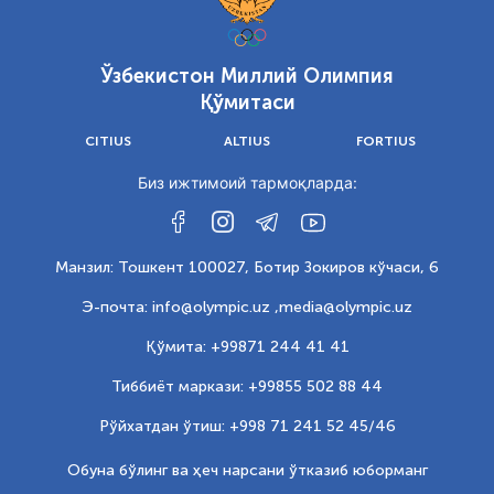
Ўзбекистон Миллий Олимпия
Қўмитаси
CITIUS
ALTIUS
FORTIUS
Биз ижтимоий тармоқларда:
Манзил: Тошкент 100027, Ботир Зокиров кўчаси, 6
Э-почта: info@olympic.uz ,
media@olympic.uz
Қўмита: +99871 244 41 41
Тиббиёт маркази: +99855 502 88 44
Рўйхатдан ўтиш: +998 71 241 52 45/46
Обуна бўлинг ва ҳеч нарсани ўтказиб юборманг