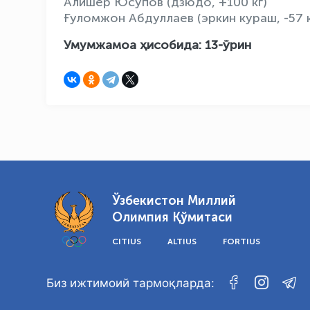
Алишер Юсупов (дзюдо, +100 кг)
Ғуломжон Абдуллаев (эркин кураш, -57 к
Умумжамоа ҳисобида: 13-ўрин
Ўзбекистон Миллий
Олимпия Қўмитаси
CITIUS
ALTIUS
FORTIUS
Биз ижтимоий тармоқларда: