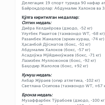
Делегация: 19 спорт турида 90 нафар а
Байроқдорлар: Абдумалик Халоков ва 
Қўлга киритилган медаллар:
Олтин медаль:
Диёра Келдиёрова (дзюдо, -52 кг)
Улуғбек Рашитов (таэквондо WТ, -68 кг)
Разамбек Жамалов (эркин кураш, -74 кг)
Ҳасанбой Дўсматов (бокс, -51 кг)
Абдумалик Халоков (бокс, -57 кг)
Асадхўжа Мўйдинхўжаев (бокс, -71 кг)
Лазизбек Мулложонов (бокс, -92 кг)
Баҳодир Жалолов (бокс, +92 кг)
Кумуш медаль:
Акбар Жўраев (оғир атлетика, -102 кг)
Светлана Осипова (таэквондо WТ, +67 к
Бронза медаль:
Музаффарбек Тўрабоев (дзюдо, -100 кг