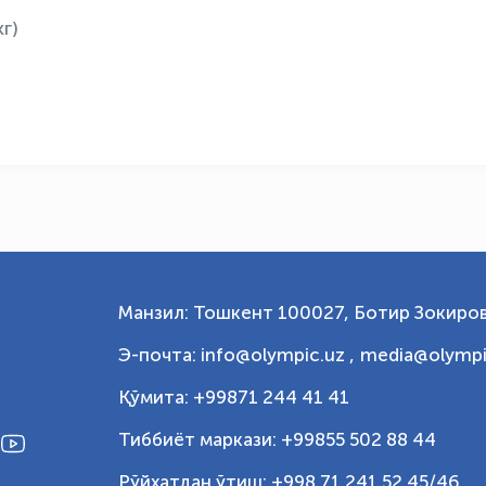
г)
Манзил: Тошкент 100027, Ботир Зокиров
Э-почта: info@olympic.uz ,
media@olympi
Қўмита: +99871 244 41 41
Тиббиёт маркази: +99855 502 88 44
Рўйхатдан ўтиш: +998 71 241 52 45/46