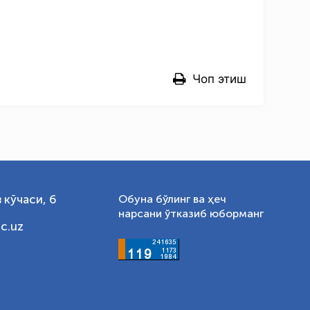
Чоп этиш
 кўчаси, 6
Обуна бўлинг ва ҳеч
нарсани ўтказиб юборманг
c.uz