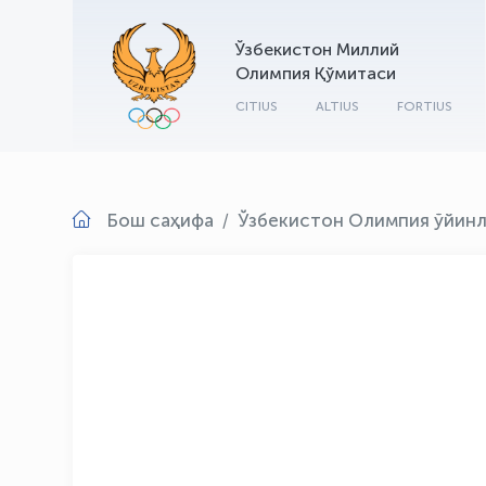
Ўзбекистон Миллий
Олимпия Қўмитаси
CITIUS
ALTIUS
FORTIUS
Бош саҳифа
Ўзбекистон Олимпия ўйин