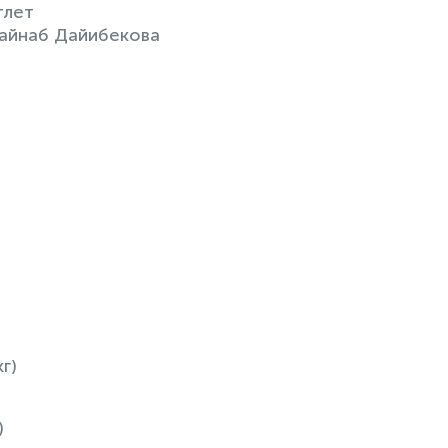
тлет
Зайнаб Дайибекова
г)
)