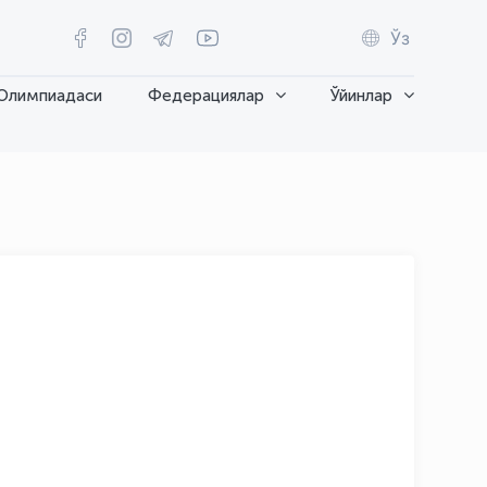
Ўз
Олимпиадаси
Федерациялар
Ўйинлар