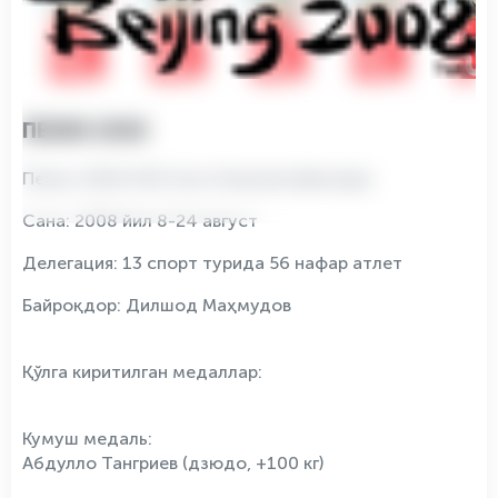
ПЕКИН 2008
Пекин-2008 XXIX ёзги Олимпия ўйинлари
Сана: 2008 йил 8-24 август
Делегация: 13 спорт турида 56 нафар атлет
Байроқдор: Дилшод Маҳмудов
Қўлга киритилган медаллар:
Кумуш медаль:
Абдулло Тангриев (дзюдо, +100 кг)