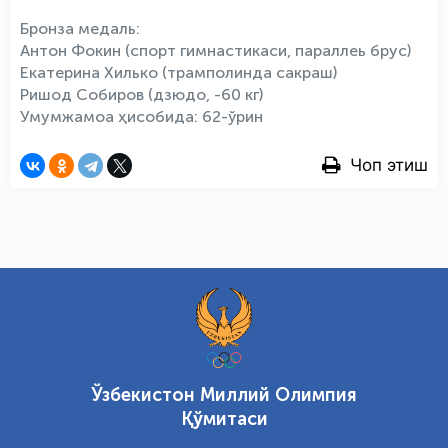
Бронза медаль:
Антон Фокин (спорт гимнастикаси, параллеь брус)
Екатерина Хилько (трамполинда сакраш)
Ришод Собиров (дзюдо, -60 кг)
Умумжамоа ҳисобида: 62-ўрин
Чоп этиш
Ўзбекистон Миллий Олимпия
Қўмитаси