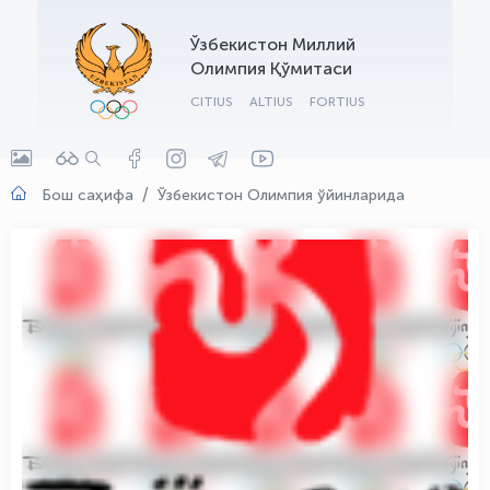
OLYMPCHIK AI - yordamchi
Ўзбекистон Миллий
Онлайн · olympic.uz
Олимпия Қўмитаси
CITIUS
ALTIUS
FORTIUS
Бош саҳифа
Ўзбекистон Олимпия ўйинларида