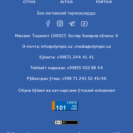
CITIUS
ALTIUS
FORTIUS
Биз ижтимоий тармоқларда:
Манзил: Тошкент 100027, Ботир Зокиров кўчаси, 6
Э-почта: info@olympic.uz ,
media@olympic.uz
Қўмита: +99871 244 41 41
Тиббиёт маркази: +99855 502 88 44
Рўйхатдан ўтиш: +998 71 241 52 45/46
Обуна бўлинг ва ҳеч нарсани ўтказиб юборманг