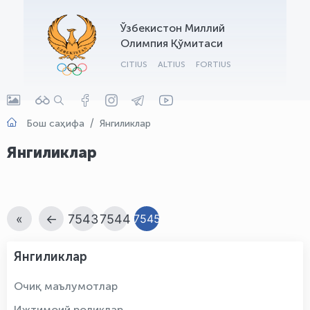
OLYMPCHIK AI - yordamchi
Ўзбекистон Миллий
Онлайн · olympic.uz
Олимпия Қўмитаси
CITIUS
ALTIUS
FORTIUS
Бош саҳифа
Янгиликлар
Янгиликлар
«
←
7543
7544
7545
Янгиликлар
Очиқ маълумотлар
Ижтимоий роликлар