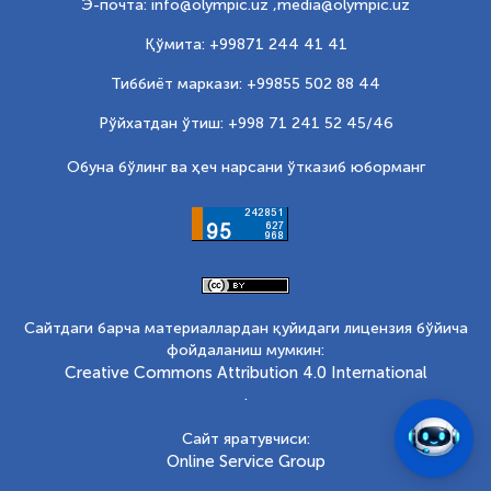
Э-почта: info@olympic.uz ,
media@olympic.uz
Қўмита: +99871 244 41 41
Тиббиёт маркази: +99855 502 88 44
Рўйхатдан ўтиш: +998 71 241 52 45/46
Обуна бўлинг ва ҳеч нарсани ўтказиб юборманг
Сайтдаги барча материаллардан қуйидаги лицензия бўйича
фойдаланиш мумкин:
Creative Commons Attribution 4.0 International
.
Сайт яратувчиси:
Online Service Group