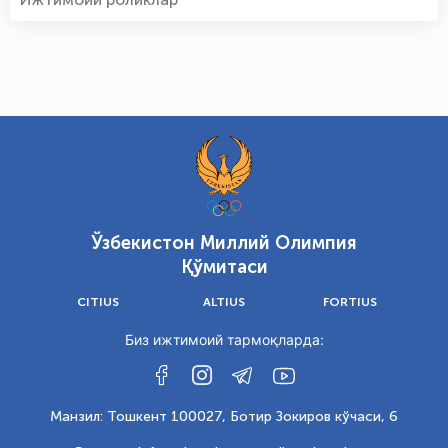
Ўзбекистон Миллий Олимпия
Қўмитаси
CITIUS
ALTIUS
FORTIUS
Биз ижтимоий тармоқларда:
Манзил: Тошкент 100027, Ботир Зокиров кўчаси, 6