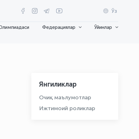
Ўз
Олимпиадаси
Федерациялар
Ўйинлар
Янгиликлар
Очиқ маълумотлар
Ижтимоий роликлар
OLYMPCHIK AI - yordamchi
Онлайн · olympic.uz