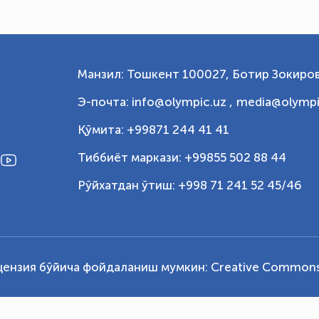
Манзил: Тошкент 100027, Ботир Зокиров
Э-почта: info@olympic.uz ,
media@olympi
Қўмита: +99871 244 41 41
Тиббиёт маркази: +99855 502 88 44
Рўйхатдан ўтиш: +998 71 241 52 45/46
цензия бўйича фойдаланиш мумкин:
Creative Commons 