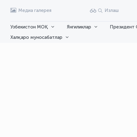
Медиа галерея
Излаш
Узбекистон МОҚ
Янгиликлар
Президент 
Халқаро муносабатлар