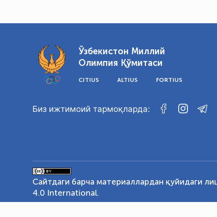
Ўзбекистон Миллий
Олимпия Қўмитаси
CITIUS
ALTIUS
FORTIUS
Биз ижтимоий тармоқларда:
Сайтдаги барча материаллардан қуйидаги ли
4.0 International
.