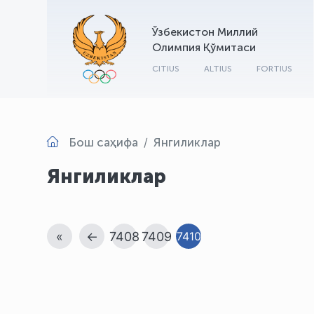
Ўзбекистон Миллий
Олимпия Қўмитаси
CITIUS
ALTIUS
FORTIUS
Бош саҳифа
Янгиликлар
Янгиликлар
«
←
7408
7409
7410