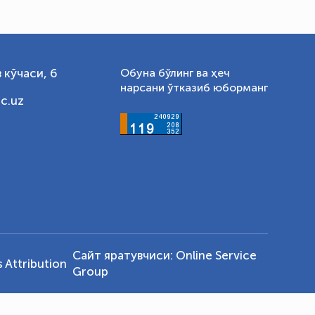
 кўчаси, 6
Обуна бўлинг ва ҳеч
нарсани ўтказиб юборманг
c.uz
Сайт яратувчиси:
Online Service
Attribution
Group