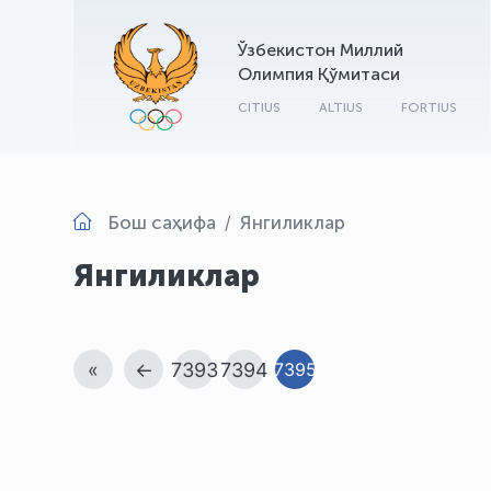
Ўзбекистон Миллий
Олимпия Қўмитаси
CITIUS
ALTIUS
FORTIUS
Бош саҳифа
Янгиликлар
Янгиликлар
«
←
7393
7394
7395