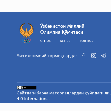
Ўзбекистон Миллий
Олимпия Қўмитаси
CITIUS
ALTIUS
FORTIUS
Биз ижтимоий тармоқларда:
Сайтдаги барча материаллардан қуйидаги ли
4.0 International
.