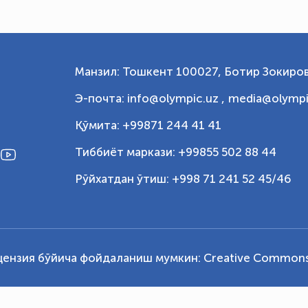
Манзил: Тошкент 100027, Ботир Зокиров
Э-почта: info@olympic.uz ,
media@olympi
Қўмита: +99871 244 41 41
Тиббиёт маркази: +99855 502 88 44
Рўйхатдан ўтиш: +998 71 241 52 45/46
цензия бўйича фойдаланиш мумкин:
Creative Commons 