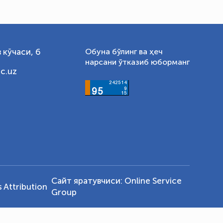
 кўчаси, 6
Обуна бўлинг ва ҳеч
нарсани ўтказиб юборманг
c.uz
Сайт яратувчиси:
Online Service
Attribution
Group