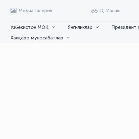
Медиа галерея
Излаш
Узбекистон МОҚ
Янгиликлар
Президент 
Халқаро муносабатлар