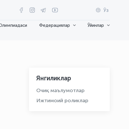
Ўз
Олимпиадаси
Федерациялар
Ўйинлар
Янгиликлар
Очиқ маълумотлар
Ижтимоий роликлар
OLYMPCHIK AI - yordamchi
Онлайн · olympic.uz