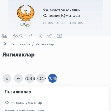
OLYMPCHIK AI - yordamchi
Ўзбекистон Миллий
Онлайн · olympic.uz
Олимпия Қўмитаси
CITIUS
ALTIUS
FORTIUS
Бош саҳифа
Янгиликлар
Янгиликлар
«
←
7046
7047
7048
Янгиликлар
Очиқ маълумотлар
Ижтимоий роликлар