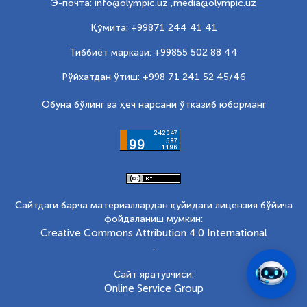
Э-почта: info@olympic.uz ,
media@olympic.uz
Қўмита: +99871 244 41 41
Тиббиёт маркази: +99855 502 88 44
Рўйхатдан ўтиш: +998 71 241 52 45/46
Обуна бўлинг ва ҳеч нарсани ўтказиб юборманг
Сайтдаги барча материаллардан қуйидаги лицензия бўйича
фойдаланиш мумкин:
Creative Commons Attribution 4.0 International
.
Сайт яратувчиси:
Online Service Group