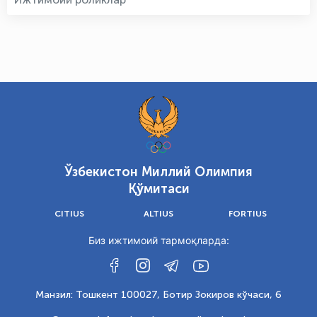
Ўзбекистон Миллий Олимпия
Қўмитаси
CITIUS
ALTIUS
FORTIUS
Биз ижтимоий тармоқларда:
Манзил: Тошкент 100027, Ботир Зокиров кўчаси, 6