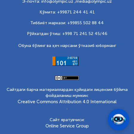
Э-почта: info@olympic.uz ,
media@olympic.uz
Қўмита: +99871 244 41 41
Тиббиёт маркази: +99855 502 88 44
Рўйхатдан ўтиш: +998 71 241 52 45/46
Обуна бўлинг ва ҳеч нарсани ўтказиб юборманг
Сайтдаги барча материаллардан қуйидаги лицензия бўйича
фойдаланиш мумкин:
Creative Commons Attribution 4.0 International
.
Сайт яратувчиси:
Online Service Group