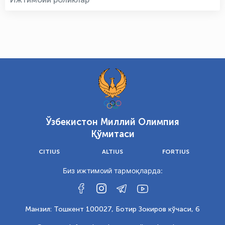
Ўзбекистон Миллий Олимпия
Қўмитаси
CITIUS
ALTIUS
FORTIUS
Биз ижтимоий тармоқларда:
Манзил: Тошкент 100027, Ботир Зокиров кўчаси, 6