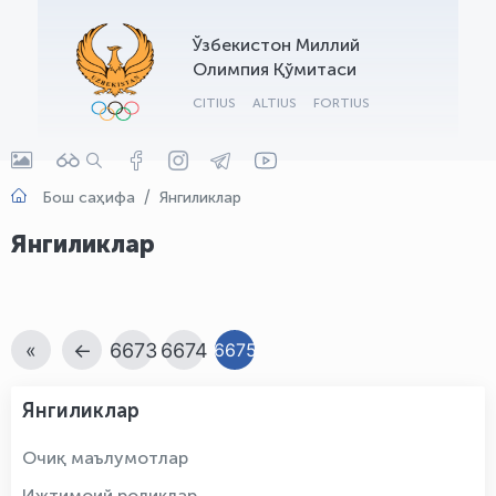
OLYMPCHIK AI - yordamchi
Ўзбекистон Миллий
Онлайн · olympic.uz
Олимпия Қўмитаси
CITIUS
ALTIUS
FORTIUS
Бош саҳифа
Янгиликлар
Янгиликлар
«
←
6673
6674
6675
Янгиликлар
Очиқ маълумотлар
Ижтимоий роликлар