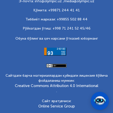
Э-почта: info@olympic.uz ,
media@olympic.uz
Қўмита: +99871 244 41 41
Тиббиёт маркази: +99855 502 88 44
Рўйхатдан ўтиш: +998 71 241 52 45/46
Обуна бўлинг ва ҳеч нарсани ўтказиб юборманг
Сайтдаги барча материаллардан қуйидаги лицензия бўйича
фойдаланиш мумкин:
Creative Commons Attribution 4.0 International
.
Сайт яратувчиси:
Online Service Group