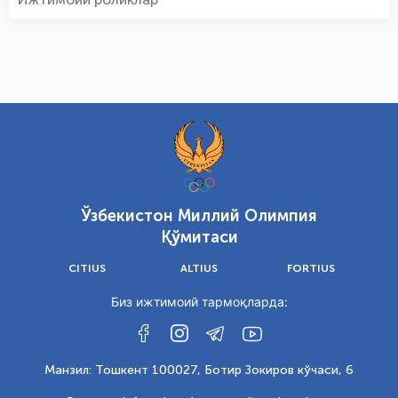
Ўзбекистон Миллий Олимпия
Қўмитаси
CITIUS
ALTIUS
FORTIUS
Биз ижтимоий тармоқларда:
Манзил: Тошкент 100027, Ботир Зокиров кўчаси, 6