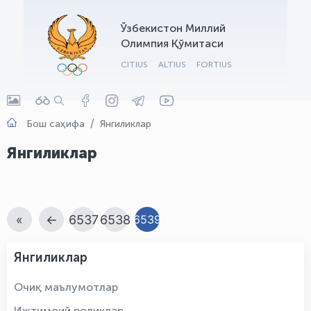
OLYMPCHIK AI - yordamchi
Ўзбекистон Миллий
Онлайн · olympic.uz
Олимпия Қўмитаси
CITIUS
ALTIUS
FORTIUS
Бош саҳифа
Янгиликлар
Янгиликлар
«
←
6537
6538
6539
Янгиликлар
Очиқ маълумотлар
Ижтимоий роликлар