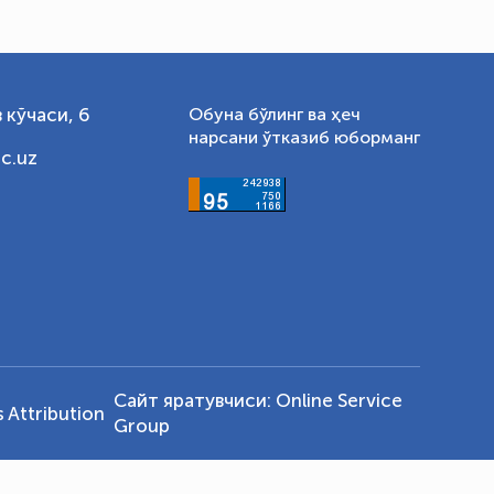
 кўчаси, 6
Обуна бўлинг ва ҳеч
нарсани ўтказиб юборманг
c.uz
Сайт яратувчиси:
Online Service
Attribution
Group