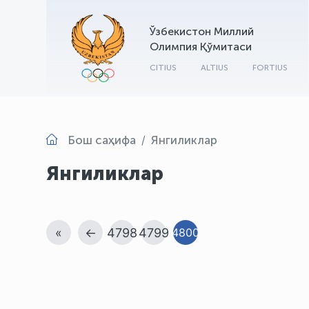
Ўзбекистон Миллий
Олимпия Қўмитаси
CITIUS
ALTIUS
FORTIUS
Бош саҳифа
Янгиликлар
Янгиликлар
«
←
4798
4799
4800