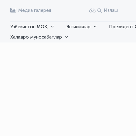
Медиа галерея
Излаш
Узбекистон МОҚ
Янгиликлар
Президент 
Халқаро муносабатлар