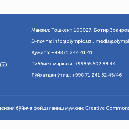
Манзил: Тошкент 100027, Ботир Зокиров
Э-почта: info@olympic.uz ,
media@olympi
Қўмита: +99871 244 41 41
Тиббиёт маркази: +99855 502 88 44
Рўйхатдан ўтиш: +998 71 241 52 45/46
цензия бўйича фойдаланиш мумкин:
Creative Commons 