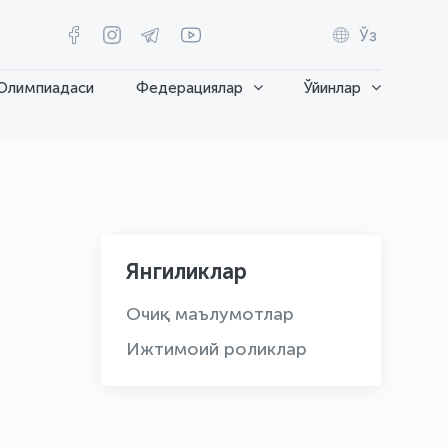
Ўз
Олимпиадаси
Федерациялар
Ўйинлар
Янгиликлар
Очиқ маълумотлар
Ижтимоий роликлар
OLYMPCHIK AI - yordamchi
Онлайн · olympic.uz