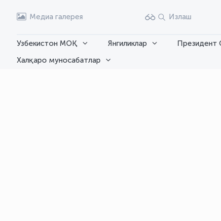
Медиа галерея
Излаш
Узбекистон МОҚ
Янгиликлар
Президент 
Халқаро муносабатлар