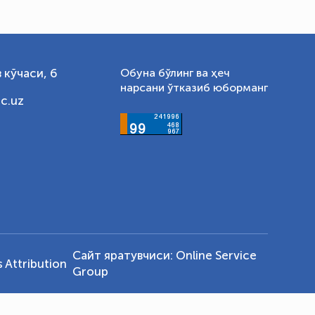
 кўчаси, 6
Обуна бўлинг ва ҳеч
нарсани ўтказиб юборманг
c.uz
Сайт яратувчиси:
Online Service
Attribution
Group