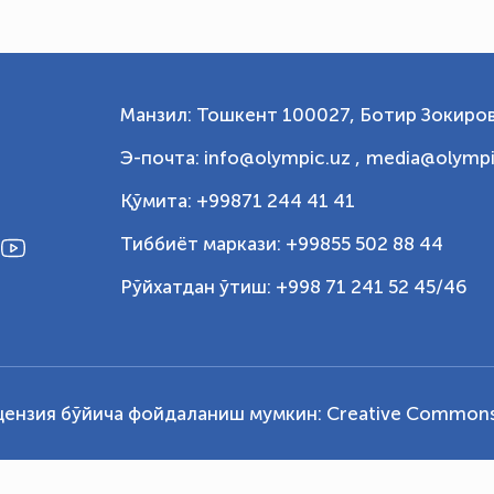
Манзил: Тошкент 100027, Ботир Зокиров
Э-почта: info@olympic.uz ,
media@olympi
Қўмита: +99871 244 41 41
Тиббиёт маркази: +99855 502 88 44
Рўйхатдан ўтиш: +998 71 241 52 45/46
цензия бўйича фойдаланиш мумкин:
Creative Commons 