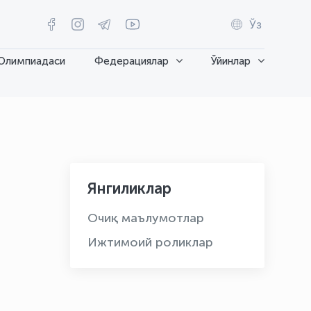
Ўз
Олимпиадаси
Федерациялар
Ўйинлар
Янгиликлар
Очиқ маълумотлар
Ижтимоий роликлар
OLYMPCHIK AI - yordamchi
Онлайн · olympic.uz