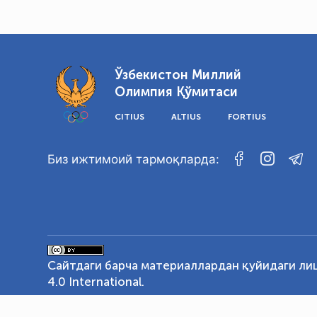
Ўзбекистон Миллий
Олимпия Қўмитаси
CITIUS
ALTIUS
FORTIUS
Биз ижтимоий тармоқларда:
Сайтдаги барча материаллардан қуйидаги ли
4.0 International
.