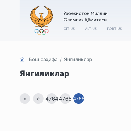
Ўзбекистон Миллий
Олимпия Қўмитаси
CITIUS
ALTIUS
FORTIUS
Бош саҳифа
Янгиликлар
Янгиликлар
«
←
4764
4765
4766