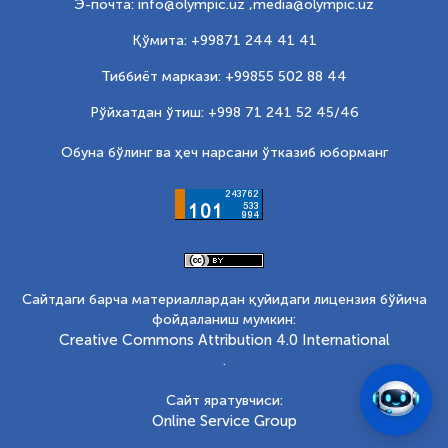
Э-почта: info@olympic.uz ,
media@olympic.uz
Қўмита: +99871 244 41 41
Тиббиёт маркази: +99855 502 88 44
Рўйхатдан ўтиш: +998 71 241 52 45/46
Обуна бўлинг ва ҳеч нарсани ўтказиб юборманг
Сайтдаги барча материаллардан қуйидаги лицензия бўйича
фойдаланиш мумкин:
Creative Commons Attribution 4.0 International
.
Сайт яратувчиси:
Online Service Group