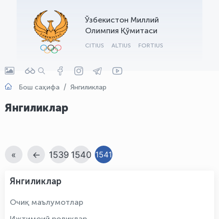
OLYMPCHIK AI - yordamchi
Ўзбекистон Миллий
Онлайн · olympic.uz
Олимпия Қўмитаси
CITIUS
ALTIUS
FORTIUS
Бош саҳифа
Янгиликлар
Янгиликлар
«
←
1539
1540
1541
Янгиликлар
Очиқ маълумотлар
Ижтимоий роликлар