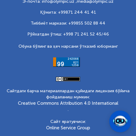
Э-почта: info@olympic.uz ,
media@olympic.uz
Қўмита: +99871 244 41 41
Тиббиёт маркази: +99855 502 88 44
Рўйхатдан ўтиш: +998 71 241 52 45/46
Обуна бўлинг ва ҳеч нарсани ўтказиб юборманг
Сайтдаги барча материаллардан қуйидаги лицензия бўйича
фойдаланиш мумкин:
Creative Commons Attribution 4.0 International
.
Сайт яратувчиси:
Online Service Group