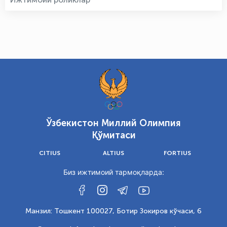
Ўзбекистон Миллий Олимпия
Қўмитаси
CITIUS
ALTIUS
FORTIUS
Биз ижтимоий тармоқларда:
Манзил: Тошкент 100027, Ботир Зокиров кўчаси, 6