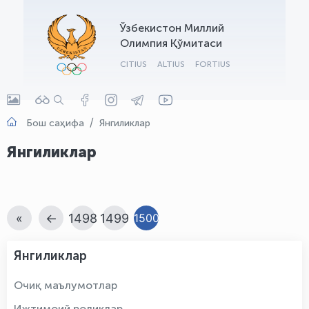
OLYMPCHIK AI - yordamchi
Ўзбекистон Миллий
Онлайн · olympic.uz
Олимпия Қўмитаси
CITIUS
ALTIUS
FORTIUS
Бош саҳифа
Янгиликлар
Янгиликлар
«
←
1498
1499
1500
Янгиликлар
Очиқ маълумотлар
Ижтимоий роликлар