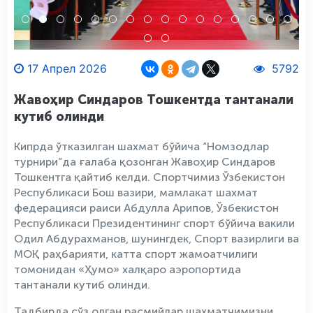
17 Апрел 2026
5792
Жавоҳир Синдаров Тошкентда тантанали
кутиб олинди
Кипрда ўтказилган шахмат бўйича “Номзодлар
турнири”да ғалаба қозонган Жавоҳир Синдаров
Тошкентга қайтиб келди. Спортчимиз Ўзбекистон
Республикаси Бош вазири, мамлакат шахмат
федерацияси раиси Абдулла Арипов, Ўзбекистон
Республикаси Президентининг спорт бўйича вакили
Одил Абдурахманов, шунингдек, Спорт вазирлиги ва
МОҚ раҳбарияти, катта спорт жамоатчилиги
томонидан «Ҳумо» халқаро аэропортида
тантанали кутиб олинди.
Тадбирда сўз олган расмийлар шахматчимизни