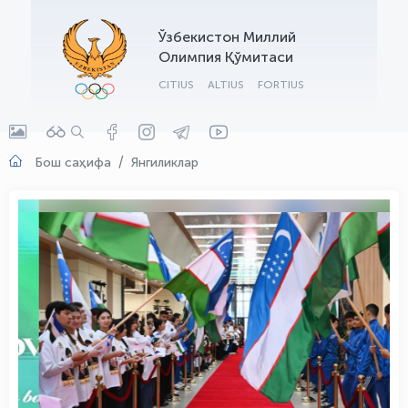
OLYMPCHIK AI - yordamchi
Ўзбекистон Миллий
Онлайн · olympic.uz
Олимпия Қўмитаси
CITIUS
ALTIUS
FORTIUS
Бош саҳифа
Янгиликлар