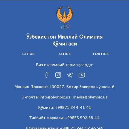
Ўзбекистон Миллий Олимпия
Қўмитаси
CITIUS
ALTIUS
FORTIUS
Биз ижтимоий тармоқларда:
Манзил: Тошкент 100027, Ботир Зокиров кўчаси, 6
Э-почта: info@olympic.uz ,
media@olympic.uz
Қўмита: +99871 244 41 41
Тиббиёт маркази: +99855 502 88 44
Рўйхатдан ўтиш: +998 71 241 52 45/46