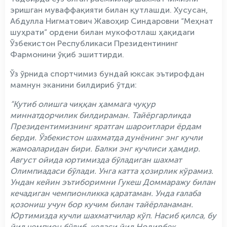
эришган муваффақияти билан қутлашди. Хусусан,
Абдулла Нигматович Жавоҳир Синдаровни “Меҳнат
шуҳрати” ордени билан мукофотлаш ҳақидаги
Ўзбекистон Республикаси Президентининг
Фармонини ўқиб эшиттирди.
Ўз ўрнида спортчимиз бундай юксак эътирофдан
мамнун эканини билдириб ўтди:
“Кутиб олишга чиққан ҳаммага чуқур
миннатдорчилик билдираман. Тайёргарликда
Президентимизнинг яратган шароитлари ёрдам
берди. Ўзбекистон шахматда дунёнинг энг кучли
жамоаларидан бири. Балки энг кучлиси ҳамдир.
Август ойида юртимизда бўладиган шахмат
Олимпиадаси бўлади. Унга катта ҳозирлик кўрамиз.
Ундан кейин эътиборимни Гукеш Доммаражу билан
кечадиган чемпионликка қаратаман. Унда ғалаба
қозониш учун бор кучим билан тайёрланаман.
Юртимизда кучли шахматчилар кўп. Насиб қилса, бу
йил чемпион бўлиб, келаси йил Нодирбек