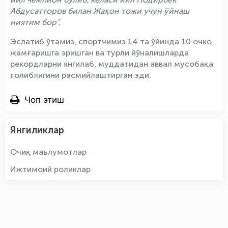
Абдусатторов билан Жаҳон тожи учун ўйнаш
ниятим бор”.
Эслатиб ўтамиз, спортчимиз 14 та ўйинда 10 очко
жамғаришга эришган ва турли йўналишларда
рекордларни янгилаб, муддатидан аввал мусобақа
ғолиблигини расмийлаштирган эди.
Чоп этиш
Янгиликлар
Очиқ маълумотлар
Ижтимоий роликлар