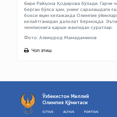
бири Райҳона Қодирова бўлади. Гарчи 
берган бўлса ҳам, унинг саралашдаги ғ
бокси яқин келажакда Олимпия ўйинлар
келаётганидан далолат бермоқда. Эът
чемпионига қарши жангидан суратлар:
Фото: Алимурод Мамадаминов
Чоп этиш
Ўзбекистон Миллий
Олимпия Қўмитаси
CITIUS
ALTIUS
FORTIUS