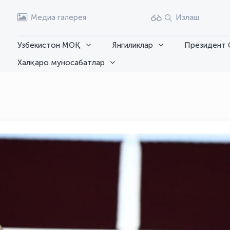
Медиа галерея
Излаш
Узбекистон МОҚ
Янгиликлар
Президент 
Халқаро муносабатлар