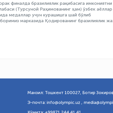
чорак финалда бразилиялик рақибасига имкониятни
алабаси (Турсуной Раҳимованинг ҳам) ўзбек аёллар
ида медаллар учун курашишга шай бўлиб
иборимиз марказида Қодированинг бразилиялик ж
Манзил: Тошкент 100027, Ботир Зокиров
Э-почта: info@olympic.uz ,
media@olympi
Қўмита: +99871 244 41 41