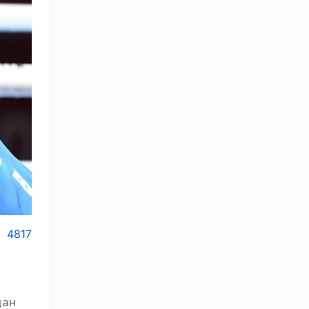
4817
дан