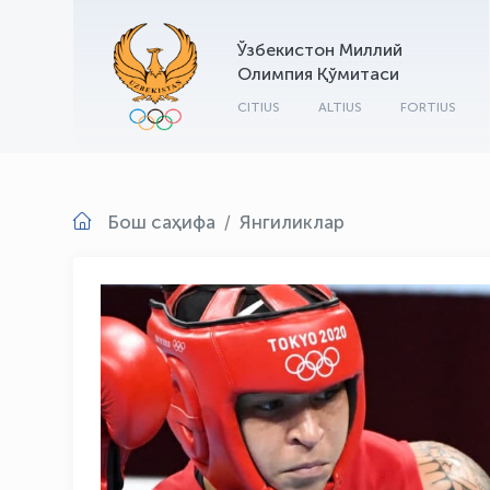
Ўзбекистон Миллий
Олимпия Қўмитаси
CITIUS
ALTIUS
FORTIUS
Бош саҳифа
Янгиликлар