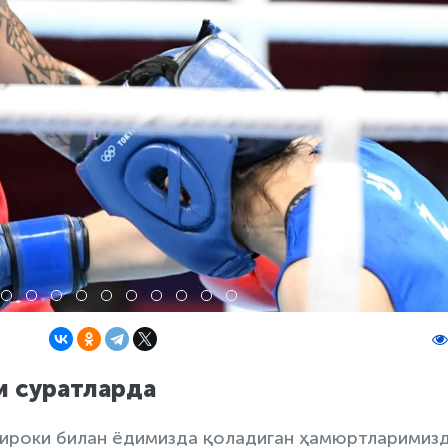
и суратларда
тироки билан ёдимизда қоладиган ҳамюртларимиз