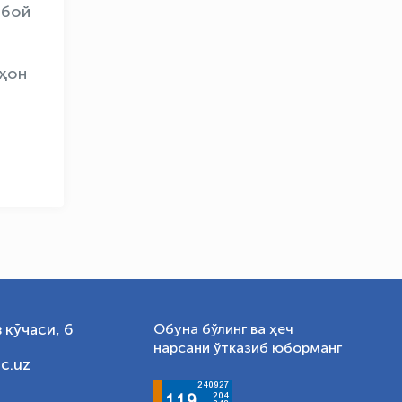
 бой
OLYMPCHIK AI - yordamchi
Онлайн · olympic.uz
аҳон
 кўчаси, 6
Обуна бўлинг ва ҳеч
нарсани ўтказиб юборманг
c.uz