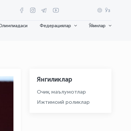
Ўз
Олимпиадаси
Федерациялар
Ўйинлар
Янгиликлар
Очиқ маълумотлар
Ижтимоий роликлар