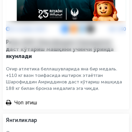
12 Ноябр 2025
940
Риёд-2025: Шарофиддин Амриддинов
даст кўтариш машқини учинчи ўринда
якунлади
Оғир атлетика беллашувларида яна бир медаль.
+110 кг вазн тоифасида иштирок этаётган
Шарофиддин Амриддинов даст кўтариш машқида
188 кг билан бронза медалига эга чиқди.
Чоп этиш
Янгиликлар