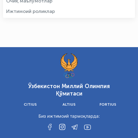
Очиқ маълумотлар
Ижтимоий роликлар
Ўзбекистон Миллий Олимпия
Қўмитаси
CITIUS
ALTIUS
FORTIUS
Биз ижтимоий тармоқларда: