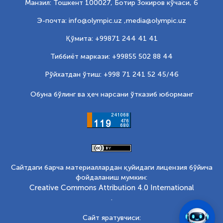
Манзил: Тошкент 100027, Ботир Зокиров кўчаси, 6
Э-почта: info@olympic.uz ,
media@olympic.uz
Қўмита: +99871 244 41 41
Тиббиёт маркази: +99855 502 88 44
Рўйхатдан ўтиш: +998 71 241 52 45/46
Обуна бўлинг ва ҳеч нарсани ўтказиб юборманг
Сайтдаги барча материаллардан қуйидаги лицензия бўйича
фойдаланиш мумкин:
Creative Commons Attribution 4.0 International
.
Сайт яратувчиси: