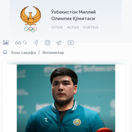
OLYMPCHIK AI - yordamchi
Ўзбекистон Миллий
Онлайн · olympic.uz
Олимпия Қўмитаси
CITIUS
ALTIUS
FORTIUS
Бош саҳифа
Янгиликлар