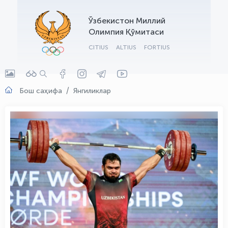
OLYMPCHIK AI - yordamchi
Ўзбекистон Миллий
Онлайн · olympic.uz
Олимпия Қўмитаси
CITIUS
ALTIUS
FORTIUS
Бош саҳифа
Янгиликлар