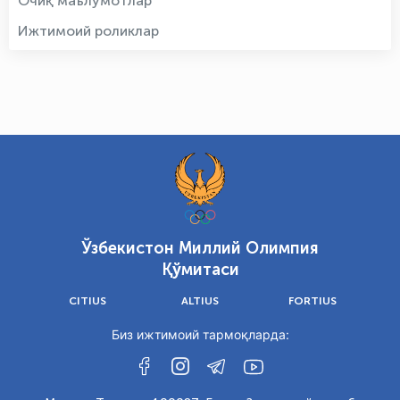
Очиқ маълумотлар
Ижтимоий роликлар
Ўзбекистон Миллий Олимпия
Қўмитаси
CITIUS
ALTIUS
FORTIUS
Биз ижтимоий тармоқларда: