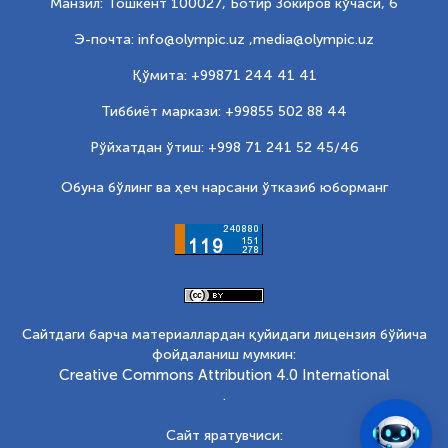
Манзил: Тошкент 100027, Ботир Зокиров кўчаси, 6
Э-почта: info@olympic.uz ,
media@olympic.uz
Қўмита: +99871 244 41 41
Тиббиёт маркази: +99855 502 88 44
Рўйхатдан ўтиш: +998 71 241 52 45/46
Обуна бўлинг ва ҳеч нарсани ўтказиб юборманг
Сайтдаги барча материаллардан қуйидаги лицензия бўйича
фойдаланиш мумкин:
Creative Commons Attribution 4.0 International
.
Сайт яратувчиси: