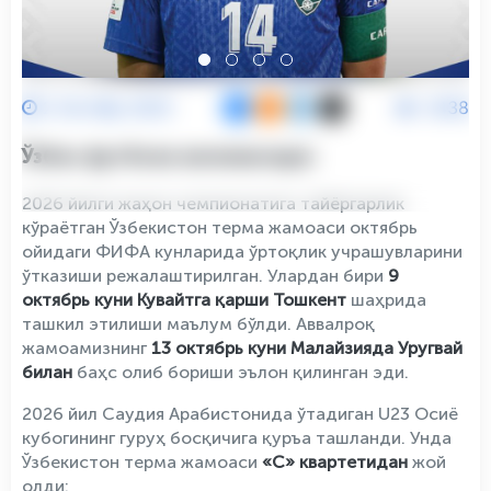
2 Октябр 2025
3438
Ўзбек футболи янгиликлари:
2026 йилги жаҳон чемпионатига тайёргарлик
кўраётган Ўзбекистон терма жамоаси октябрь
ойидаги ФИФА кунларида ўртоқлик учрашувларини
ўтказиши режалаштирилган. Улардан бири
9
октябрь куни Кувайтга қарши Тошкент
шаҳрида
ташкил этилиши маълум бўлди. Аввалроқ
жамоамизнинг
13 октябрь куни Малайзияда Уругвай
билан
баҳс олиб бориши эълон қилинган эди.
2026 йил Саудия Арабистонида ўтадиган U23 Осиё
кубогининг гуруҳ босқичига қуръа ташланди. Унда
Ўзбекистон терма жамоаси
«С» квартетидан
жой
олди: