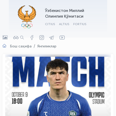
OLYMPCHIK AI - yordamchi
Ўзбекистон Миллий
Онлайн · olympic.uz
Олимпия Қўмитаси
CITIUS
ALTIUS
FORTIUS
Бош саҳифа
Янгиликлар