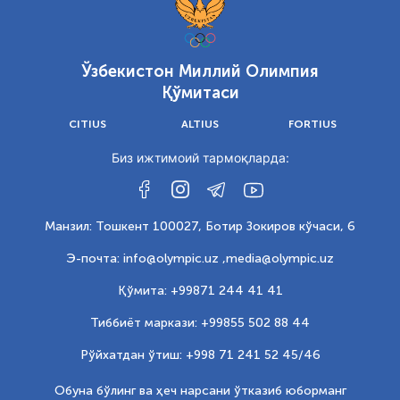
Ўзбекистон Миллий Олимпия
Қўмитаси
CITIUS
ALTIUS
FORTIUS
Биз ижтимоий тармоқларда:
Манзил: Тошкент 100027, Ботир Зокиров кўчаси, 6
Э-почта: info@olympic.uz ,
media@olympic.uz
Қўмита: +99871 244 41 41
Тиббиёт маркази: +99855 502 88 44
Рўйхатдан ўтиш: +998 71 241 52 45/46
Обуна бўлинг ва ҳеч нарсани ўтказиб юборманг