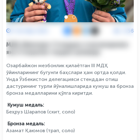
1 Октябр 2025
2156
МДҲ ўйинлари: Стенддан отувчиларимиз
яна 2 медални тақдим қилишди
Озарбайжон мезбонлик қилаётган III МДҲ
ўйинларининг бугунги баҳслари ҳам ортда қолди.
Унда Ўзбекистон делегацияси стенддан отиш
дастурининг турли йўналишларида кумуш ва бронза
бронза медалларини қўлга киритди.
Кумуш медаль:
Беҳруз Шарапов (скит, соло)
Бронза медаль:
Азамат Қаюмов (трап, соло)