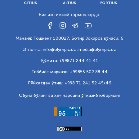
CITIUS
ALTIUS
FORTIUS
Биз ижтимоий тармоқларда:
Манзил: Тошкент 100027, Ботир Зокиров кўчаси, 6
Э-почта: info@olympic.uz ,
media@olympic.uz
Қўмита: +99871 244 41 41
Тиббиёт маркази: +99855 502 88 44
Рўйхатдан ўтиш: +998 71 241 52 45/46
Обуна бўлинг ва ҳеч нарсани ўтказиб юборманг