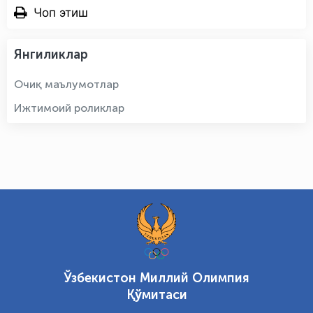
Чоп этиш
Янгиликлар
Очиқ маълумотлар
Ижтимоий роликлар
Ўзбекистон Миллий Олимпия
Қўмитаси