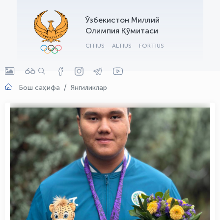
OLYMPCHIK AI - yordamchi
Ўзбекистон Миллий
Онлайн · olympic.uz
Олимпия Қўмитаси
CITIUS
ALTIUS
FORTIUS
Бош саҳифа
Янгиликлар