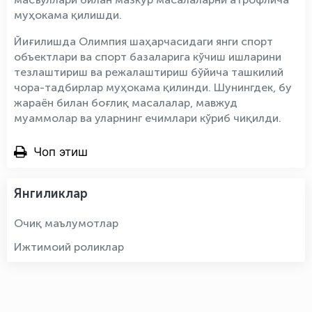
муҳокама қилишди.
Йиғилишда Олимпия шаҳарчасидаги янги спорт
объектлари ва спорт базаларига кўчиш ишларини
тезлаштириш ва режалаштириш бўйича ташкилий
чора-тадбирлар муҳокама қилинди. Шунингдек, бу
жараён билан боғлиқ масалалар, мавжуд
муаммолар ва уларнинг ечимлари кўриб чиқилди.
Чоп этиш
Янгиликлар
Очиқ маълумотлар
Ижтимоий роликлар