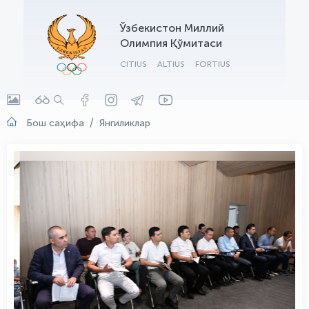
OLYMPCHIK AI - yordamchi
Ўзбекистон Миллий
Онлайн · olympic.uz
Олимпия Қўмитаси
CITIUS
ALTIUS
FORTIUS
Бош саҳифа
Янгиликлар